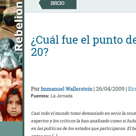
Skip
INICIO
to
content
¿Cuál fue el punto d
20?
Por
|
26/04/2009
|
Ec
Immanuel Wallerstein
Fuentes:
La Jornada
Casi todo el mundo tomó demasiado en serio la reunió
expertos y los críticos la han analizado como si hu
en las políticas de los estados que participaron. El
antes que […]