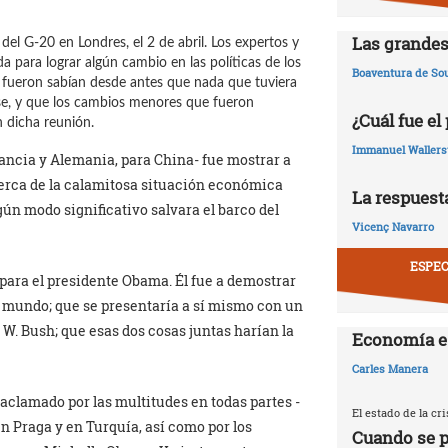
Las grandes
el G-20 en Londres, el 2 de abril. Los expertos y
da para lograr algún cambio en las políticas de los
Boaventura de So
e fueron sabían desde antes que nada que tuviera
rse, y que los cambios menores que fueron
¿Cuál fue el
 dicha reunión.
Immanuel Wallers
rancia y Alemania, para China- fue mostrar a
rca de la calamitosa situación económica
La respuesta
n modo significativo salvara el barco del
Vicenç Navarro
ESPEC
para el presidente Obama. Él fue a demostrar
el mundo; que se presentaría a sí mismo con un
 W. Bush; que esas dos cosas juntas harían la
Economía e
Carles Manera
clamado por las multitudes en todas partes -
El estado de la c
n Praga y en Turquía, así como por los
Cuando se p