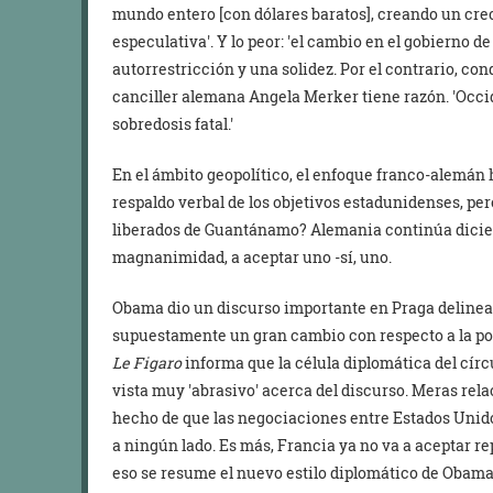
mundo entero [con dólares baratos], creando un cre
especulativa
. Y lo peor:
el cambio en el gobierno d
autorrestricción y una solidez. Por el contrario, c
canciller alemana Angela Merker tiene razón.
Occi
sobredosis fatal.
En el ámbito geopolítico, el enfoque franco-alemán
respaldo verbal de los objetivos estadunidenses, per
liberados de Guantánamo? Alemania continúa dicien
magnanimidad, a aceptar uno -sí, uno.
Obama dio un discurso importante en Praga delinea
supuestamente un gran cambio con respecto a la pos
Le Figaro
informa que la célula diplomática del cír
vista muy
abrasivo
acerca del discurso. Meras rela
hecho de que las negociaciones entre Estados Unido
a ningún lado. Es más, Francia ya no va a aceptar 
eso se resume el nuevo estilo diplomático de Obama