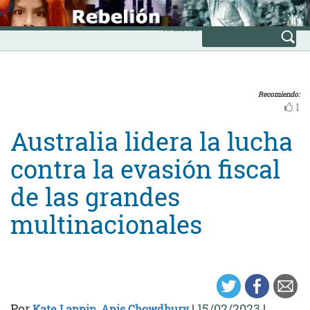
Skip
INICIO
to
Avanzada
content
Recomiendo:
1
Australia lidera la lucha
contra la evasión fiscal
de las grandes
multinacionales
Por
|
15/02/2023
|
Kate Lappin
,
Anis Chowdhury