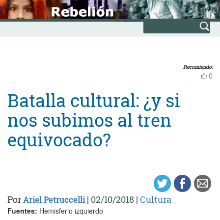
Skip
INICIO
to
Avanzada
content
Recomiendo:
0
Batalla cultural: ¿y si
nos subimos al tren
equivocado?
Por
|
02/10/2018
|
Cultura
Ariel Petruccelli
Fuentes:
Hemisferio izquierdo