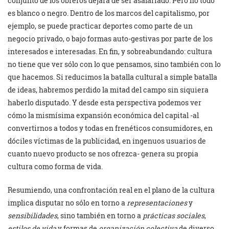
conjunto de los obreros dejara de ser asalariado. Pero no todo
es blanco o negro. Dentro de los marcos del capitalismo, por
ejemplo, se puede practicar deportes como parte de un
negocio privado, o bajo formas auto-gestivas por parte de los
interesados e interesadas. En fin, y sobreabundando: cultura
no tiene que ver sólo con lo que pensamos, sino también con lo
que hacemos. Si reducimos la batalla cultural a simple batalla
de ideas, habremos perdido la mitad del campo sin siquiera
haberlo disputado. Y desde esta perspectiva podemos ver
cómo la mismísima expansión económica del capital -al
convertirnos a todos y todas en frenéticos consumidores, en
dóciles víctimas de la publicidad, en ingenuos usuarios de
cuanto nuevo producto se nos ofrezca- genera su propia
cultura como forma de vida.
Resumiendo, una confrontación real en el plano de la cultura
implica disputar no sólo en torno a
representaciones
y
sensibilidades
, sino también en torno a
prácticas sociales
,
estilos de vida
y formas de
organización colectiva
de diverso