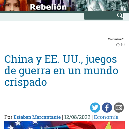
Skip
INICIO
to
Avanzada
content
Recomiendo:
10
China y EE. UU., juegos
de guerra en un mundo
crispado
Por
|
12/08/2022
|
Economía
Esteban Mercantante