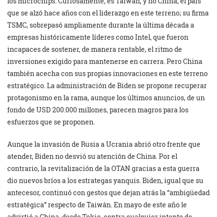
los microchips. Curiosamente, es Taiwán, y no China, el país
que se alzó hace años con el liderazgo en este terreno; su firma
TSMC, sobrepasó ampliamente durante la última década a
empresas históricamente líderes como Intel, que fueron
incapaces de sostener, de manera rentable, el ritmo de
inversiones exigido para mantenerse en carrera. Pero China
también acecha con sus propias innovaciones en este terreno
estratégico. La administración de Biden se propone recuperar
protagonismo en la rama, aunque los últimos anuncios, de un
fondo de USD 200.000 millones, parecen magros para los
esfuerzos que se proponen.
Aunque la invasión de Rusia a Ucrania abrió otro frente que
atender, Biden no desvió su atención de China. Por el
contrario, la revitalización de la OTAN gracias a esta guerra
dio nuevos bríos a los estrategas yanquis. Biden, igual que su
antecesor, continuó con gestos que dejan atrás la “ambigüedad
estratégica” respecto de Taiwán. En mayo de este año le
advirtió a China, desde Tokio, contra cualquier intento de