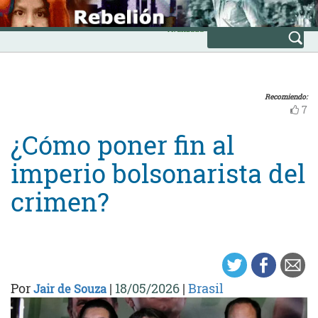
Skip
INICIO
to
Avanzada
content
Recomiendo:
7
¿Cómo poner fin al
imperio bolsonarista del
crimen?
Por
|
18/05/2026
|
Brasil
Jair de Souza