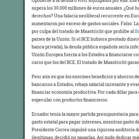
Oponerse a la deuda o vivir sojuzgados por ella. Esa 
supera los 30.000 millones de euros anuales. ¿Qué 
derechos? Una falacia neoliberal recurrente en Euro
aumentaron por exceso de gastos sociales. Falso. L
por culpa del tratado de Maastricht que prohíbe al
B
países de la Unión. Si el BCE hubiera prestado diner
banca privada), la deuda pública española sería infe
Unión Europea fuerza a los Estados a financiarse c
caros que los del BCE. El tratado de Maastricht garan
Peor aún es que los enormes beneficios y ahorros de
bancarios a Estados, rebaja salarial incesante y eva
financiar economía productiva. Por cada dólar para
especular con productos financieros.
Ecuador tenía la mayor partida presupuestaria par
gasto estatal para pagar intereses, mientras gasto d
Presidente Correa impulsó una rigurosa auditoría de
ilegítimas, decidió no pagarlas. Así pudo dedicar má