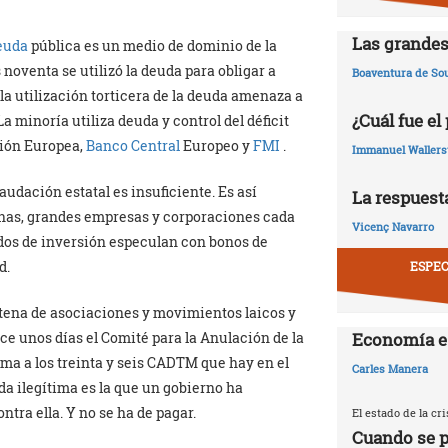
Las grandes
euda
pública es un medio de dominio de la
noventa se utilizó la deuda para obligar a
Boaventura de So
 la utilización torticera de la deuda amenaza a
¿Cuál fue el
La minoría utiliza deuda y control del déficit
sión Europea,
Banco Central
Europeo y
FMI
.
Immanuel Wallers
audación estatal es insuficiente. Es así
La respuesta
unas, grandes empresas y corporaciones cada
Vicenç Navarro
os de inversión especulan con bonos de
d.
ESPEC
tena de asociaciones y movimientos laicos y
Economía e
ce unos días el Comité para la Anulación de la
ma a los treinta y seis CADTM que hay en el
Carles Manera
a ilegítima es la que un gobierno ha
ntra ella. Y no se ha de pagar.
El estado de la c
Cuando se p