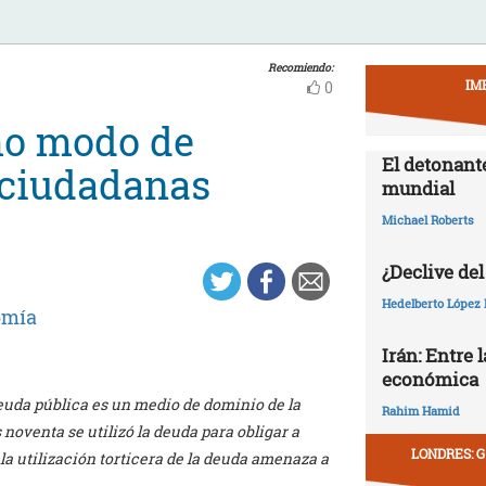
Recomiendo:
IM
0
mo modo de
El detonant
 ciudadanas
mundial
Michael Roberts
¿Declive del
Hedelberto López 
omía
Irán: Entre 
económica
euda pública es un medio de dominio de la
Rahim Hamid
noventa se utilizó la deuda para obligar a
LONDRES: G
 la utilización torticera de la deuda amenaza a