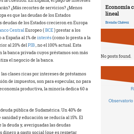
es la cuestión. En España, el pago de intereses
Economía ci
harán? ¿Más recortes de servicios? ¿Menos
lineal
pa es que las deudas de los Estados
as deudas de los Estados crecieron en Europa
Brenda Chávez
anco Central
Europeo (
BCE
) prestar a los
o a España al 1% de
interés
(como lo presta a la
rior al 20% del
PIB
, no el 100% actual. Esta
on la banca privada cuyos préstamos son más
No posts found.
tiza el negocio de la banca.
 las clases ricas por intereses de préstamos
sión de impuestos, son para especular, no para
R
 economía productiva, la minoría dedica 60 a
Observatorio
a deuda pública de Sudamérica. Un 40% de
e sanidad y educación se reducía al 15%. El
 la deuda y, averiguadas las deudas
s dinero a gasto social (que es respetar