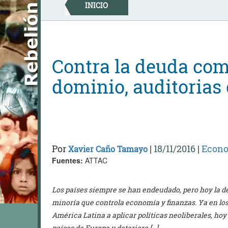
Skip
INICIO
to
content
Contra la deuda co
dominio, auditorias
Por
|
18/11/2016
|
Econ
Xavier Caño Tamayo
Fuentes:
ATTAC
Los países siempre se han endeudado, pero hoy la d
minoría que controla economía y finanzas. Ya en los 
América Latina a aplicar políticas neoliberales, hoy
países de Europa y deteriora […]