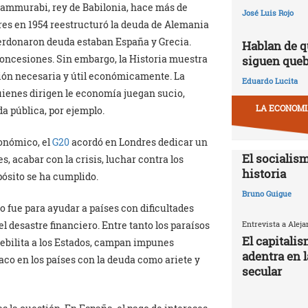
Hammurabi, rey de Babilonia, hace más de
José Luis Rojo
res en 1954 reestructuró la deuda de Alemania
 perdonaron deuda estaban España y Grecia.
Hablan de q
concesiones. Sin embargo, la Historia muestra
siguen que
ión necesaria y útil económicamente. La
Eduardo Lucita
uienes dirigen le economía juegan sucio,
LA ECONOMIA
da pública, por ejemplo.
conómico, el
G20
acordó en Londres dedicar un
El socialism
s, acabar con la crisis, luchar contra los
historia
pósito se ha cumplido.
Bruno Guigue
 fue para ayudar a países con dificultades
Entrevista a Alej
l desastre financiero. Entre tanto los paraísos
El capitali
debilita a los Estados, campan impunes
adentra en 
co en los países con la deuda como ariete y
secular