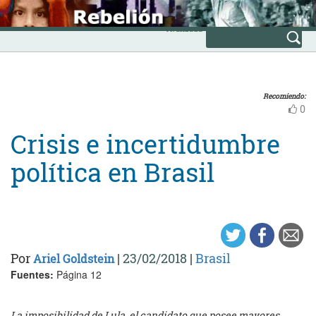
Skip
INICIO
to
Avanzada
content
Recomiendo:
0
Crisis e incertidumbre
política en Brasil
Por
|
23/02/2018
|
Brasil
Ariel Goldstein
Fuentes:
Página 12
La imposibilidad de Lula, el candidato que posee mayores