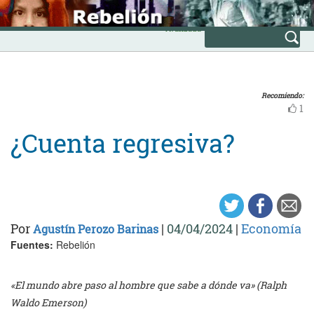
Skip
INICIO
to
Avanzada
content
Recomiendo:
1
¿Cuenta regresiva?
Por
|
04/04/2024
|
Economía
Agustín Perozo Barinas
Fuentes:
Rebelión
«El mundo abre paso al hombre que sabe a dónde va» (Ralph
Waldo Emerson)