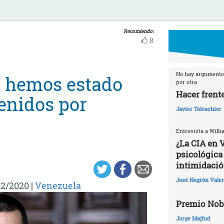
Recomiendo:
8
No hay argumento 
a hemos estado
por otra
Hacer frente
venidos por
Javier Tolcachier
Entrevista a Willi
¿La CIA en 
psicológica 
intimidació
José Negrón Valer
12/2020
|
Venezuela
Premio Nobe
Jorge Majfud