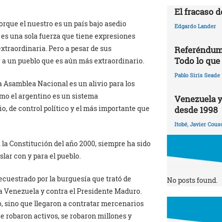
El fracaso d
rque el nuestro es un país bajo asedio
Edgardo Lander
 es una sola fuerza que tiene expresiones
xtraordinaria. Pero a pesar de sus
Referéndum 
Todo lo que
 a un pueblo que es aún más extraordinario.
Pablo Siris Seade
a Asamblea Nacional es un alivio para los
omo el argentino es un sistema
Venezuela y
io, de control político y el más importante que
desde 1998
Itobé
,
Javier Cous
la Constitución del año 2000, siempre ha sido
slar con y para el pueblo.
ecuestrado por la burguesía que trató de
No posts found.
ra Venezuela y contra el Presidente Maduro.
so, sino que llegaron a contratar mercenarios
 Se robaron activos, se robaron millones y