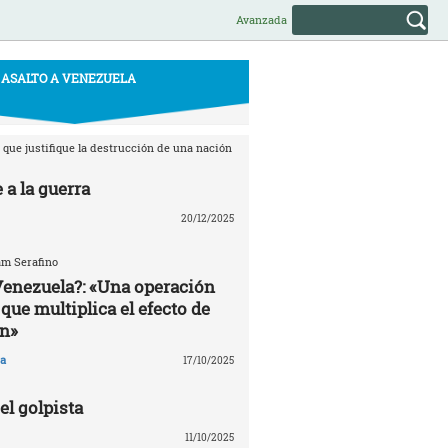
Avanzada
ASALTO A VENEZUELA
que justifique la destrucción de una nación
 a la guerra
20/12/2025
am Serafino
Venezuela?: «Una operación
que multiplica el efecto de
n»
a
17/10/2025
l golpista
11/10/2025