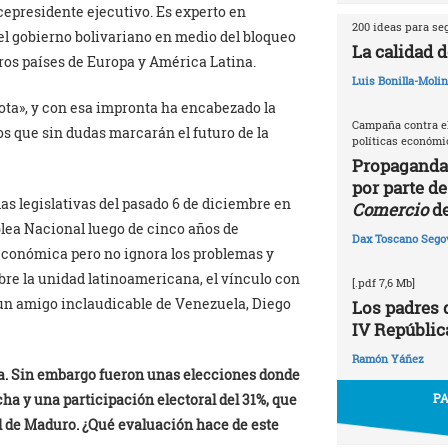
icepresidente ejecutivo. Es experto en
200 ideas para se
 el gobierno bolivariano en medio del bloqueo
La calidad d
ros países de Europa y América Latina.
Luis Bonilla-Moli
ota», y con esa impronta ha encabezado la
Campaña contra el
s que sin dudas marcarán el futuro de la
políticas económic
Propaganda
por parte de
las legislativas del pasado 6 de diciembre en
Comercio
de
blea Nacional luego de cinco años de
Dax Toscano Sego
económica pero no ignora los problemas y
bre la unidad latinoamericana, el vínculo con
[.pdf 7,6 Mb]
 un amigo inclaudicable de Venezuela, Diego
Los padres d
IV Repúblic
Ramón Yáñez
ia. Sin embargo fueron unas elecciones donde
ha y una participación electoral del 31%, que
PA
al de Maduro. ¿Qué evaluación hace de este