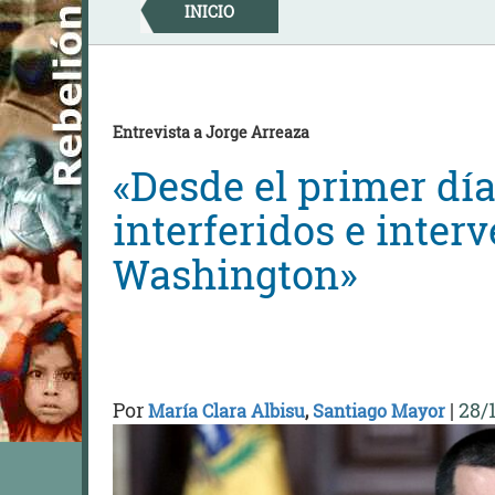
Skip
INICIO
to
content
Entrevista a Jorge Arreaza
«Desde el primer dí
interferidos e inter
Washington»
Por
|
28/
María Clara Albisu
,
Santiago Mayor