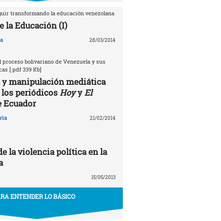
guir transformando la educación venezolana
e la Educación (I)
na
28/03/2014
 proceso bolivariano de Venezuela y sus
as [.pdf 339 Kb]
 y manipulación mediática
 los periódicos
Hoy
y
El
 Ecuador
via
21/02/2014
e la violencia política en la
a
15/05/2013
RA ENTENDER LO BÁSICO