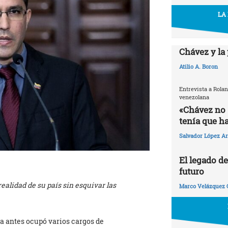
LA
Chávez y la
Atilio A. Boron
Entrevista a Rolan
venezolana
«Chávez no s
tenía que ha
Salvador López Ar
El legado d
futuro
realidad de su país sin esquivar las
Marco Velázquez 
la antes ocupó varios cargos de