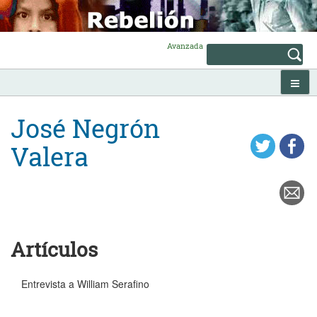
Skip
to
content
Avanzada
José Negrón
Valera
Artículos
Entrevista a William Serafino