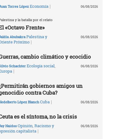
|
Economía
Juan Torres López
06/08/2026
Palestina y la batalla por el relato
El «Octavo Frente»
Palestina y
Jaldía Abubakra
06/08/2026
|
Oriente Próximo
Guerras, cambio climático y ecocidio
Ecología social
,
Silvio Schachter
06/08/2026
|
Europa
¿Permitirán gobiernos amigos un
genocidio contra Cuba?
|
Cuba
Hedelberto López Blanch
06/08/2026
Ceuta es el síntoma, no la crisis
Opinión
,
Racismo y
Jay Naidoo
06/08/2026
|
opresión capitalista