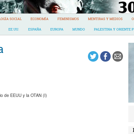
LOGÍA SOCIAL
ECONOMÍA
FEMINISMOS
MENTIRAS Y MEDIOS
O
EE.UU.
ESPAÑA
EUROPA
MUNDO
PALESTINA Y ORIENTE 
a
cio de EEUU y la OTAN (I)