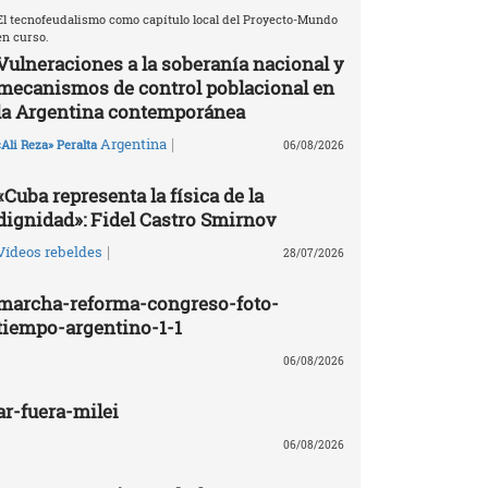
El tecnofeudalismo como capítulo local del Proyecto-Mundo
en curso.
Vulneraciones a la soberanía nacional y
mecanismos de control poblacional en
la Argentina contemporánea
|
Argentina
«Ali Reza» Peralta
06/08/2026
«Cuba representa la física de la
dignidad»: Fidel Castro Smirnov
|
Vídeos rebeldes
28/07/2026
marcha-reforma-congreso-foto-
tiempo-argentino-1-1
06/08/2026
ar-fuera-milei
06/08/2026