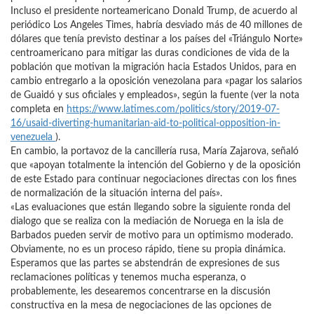
Incluso el presidente norteamericano Donald Trump, de acuerdo al
periódico Los Angeles Times, habría desviado más de 40 millones de
dólares que tenía previsto destinar a los países del «Triángulo Norte»
centroamericano para mitigar las duras condiciones de vida de la
población que motivan la migración hacia Estados Unidos, para en
cambio entregarlo a la oposición venezolana para «pagar los salarios
de Guaidó y sus oficiales y empleados», según la fuente (ver la nota
completa en
https://www.latimes.com/politics/story/2019-07-
16/usaid-diverting-humanitarian-aid-to-political-opposition-in-
venezuela
).
En cambio, la portavoz de la cancillería rusa, María Zajarova, señaló
que «apoyan totalmente la intención del Gobierno y de la oposición
de este Estado para continuar negociaciones directas con los fines
de normalización de la situación interna del país».
«Las evaluaciones que están llegando sobre la siguiente ronda del
dialogo que se realiza con la mediación de Noruega en la isla de
Barbados pueden servir de motivo para un optimismo moderado.
Obviamente, no es un proceso rápido, tiene su propia dinámica.
Esperamos que las partes se abstendrán de expresiones de sus
reclamaciones políticas y tenemos mucha esperanza, o
probablemente, les desearemos concentrarse en la discusión
constructiva en la mesa de negociaciones de las opciones de