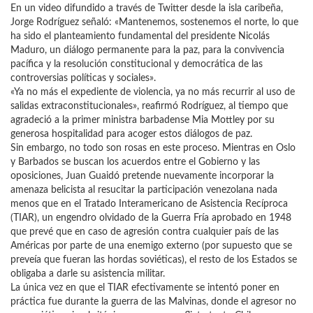
En un video difundido a través de Twitter desde la isla caribeña,
Jorge Rodríguez señaló: «Mantenemos, sostenemos el norte, lo que
ha sido el planteamiento fundamental del presidente Nicolás
Maduro, un diálogo permanente para la paz, para la convivencia
pacífica y la resolución constitucional y democrática de las
controversias políticas y sociales».
«Ya no más el expediente de violencia, ya no más recurrir al uso de
salidas extraconstitucionales», reafirmó Rodríguez, al tiempo que
agradeció a la primer ministra barbadense Mia Mottley por su
generosa hospitalidad para acoger estos diálogos de paz.
Sin embargo, no todo son rosas en este proceso. Mientras en Oslo
y Barbados se buscan los acuerdos entre el Gobierno y las
oposiciones, Juan Guaidó pretende nuevamente incorporar la
amenaza belicista al resucitar la participación venezolana nada
menos que en el Tratado Interamericano de Asistencia Recíproca
(TIAR), un engendro olvidado de la Guerra Fría aprobado en 1948
que prevé que en caso de agresión contra cualquier país de las
Américas por parte de una enemigo externo (por supuesto que se
preveía que fueran las hordas soviéticas), el resto de los Estados se
obligaba a darle su asistencia militar.
La única vez en que el TIAR efectivamente se intentó poner en
práctica fue durante la guerra de las Malvinas, donde el agresor no