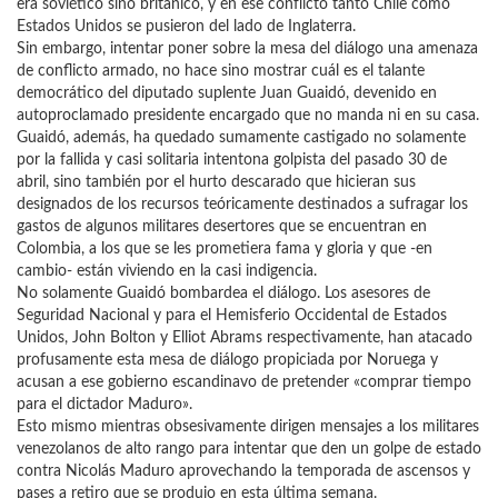
era soviético sino británico, y en ese conflicto tanto Chile como
Estados Unidos se pusieron del lado de Inglaterra.
Sin embargo, intentar poner sobre la mesa del diálogo una amenaza
de conflicto armado, no hace sino mostrar cuál es el talante
democrático del diputado suplente Juan Guaidó, devenido en
autoproclamado presidente encargado que no manda ni en su casa.
Guaidó, además, ha quedado sumamente castigado no solamente
por la fallida y casi solitaria intentona golpista del pasado 30 de
abril, sino también por el hurto descarado que hicieran sus
designados de los recursos teóricamente destinados a sufragar los
gastos de algunos militares desertores que se encuentran en
Colombia, a los que se les prometiera fama y gloria y que -en
cambio- están viviendo en la casi indigencia.
No solamente Guaidó bombardea el diálogo. Los asesores de
Seguridad Nacional y para el Hemisferio Occidental de Estados
Unidos, John Bolton y Elliot Abrams respectivamente, han atacado
profusamente esta mesa de diálogo propiciada por Noruega y
acusan a ese gobierno escandinavo de pretender «comprar tiempo
para el dictador Maduro».
Esto mismo mientras obsesivamente dirigen mensajes a los militares
venezolanos de alto rango para intentar que den un golpe de estado
contra Nicolás Maduro aprovechando la temporada de ascensos y
pases a retiro que se produjo en esta última semana.