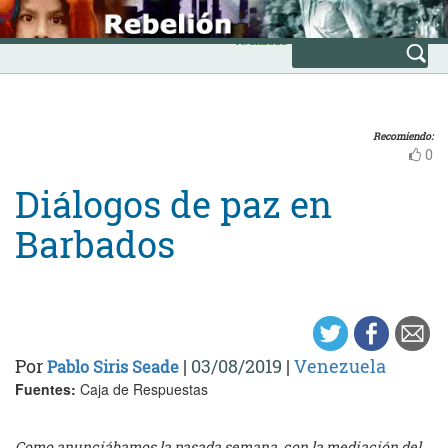
Skip
INICIO
to
Avanzada
content
Recomiendo:
0
Diálogos de paz en
Barbados
Por
|
03/08/2019
|
Venezuela
Pablo Siris Seade
Fuentes:
Caja de Respuestas
Como anunciábamos la pasada semana, con la mediación del