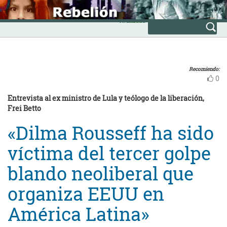
Skip
INICIO
to
Avanzada
content
Recomiendo:
0
Entrevista al ex ministro de Lula y teólogo de la liberación,
Frei Betto
«Dilma Rousseff ha sido
víctima del tercer golpe
blando neoliberal que
organiza EEUU en
América Latina»