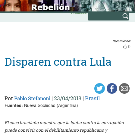
Skip
INICIO
to
Avanzada
content
Recomiendo:
0
Disparen contra Lula
Por
|
23/04/2018
|
Brasil
Pablo Stefanoni
Fuentes:
Nueva Sociedad (Argentina)
El caso brasileño muestra que la lucha contra la corrupción
puede convivir con el debilitamiento republicano y