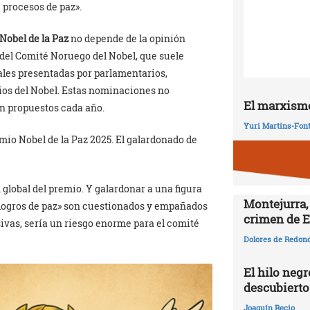
 procesos de paz».
Nobel de la Paz
no depende de la opinión
o del Comité Noruego del Nobel, que suele
les presentadas por parlamentarios,
ios del Nobel. Estas nominaciones no
El marxismo
n propuestos cada año.
Yuri Martins-Fon
io Nobel de la Paz 2025. El galardonado de
 global del premio. Y galardonar a una figura
Montejurra,
«logros de paz» son cuestionados y empañados
crimen de E
esivas, sería un riesgo enorme para el comité
Dolores de Redon
El hilo negr
descubierto
Joaquín Recio