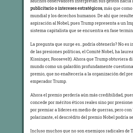
Muchos observadores interpretan sus gestos hacia
publicitario o intereses estratégicos
, más que como
mundial y los derechos humanos. De ahí que resulte
aspiración al Nobel, pues Trump representa a un Imp
sistema capitalista que se encuentra en fase termin
La pregunta que surge es…podría obtenerlo? No es 
de las presiones políticas, el Comité Nobel, ha lau
Kissinger, Roosevelt). Ahora que Trump obtuviera dic
mundo como un galardón profundamente cuestionable
premio, que no enaltecería a la organización del pre
emperador Trump.
Ahora el premio perdería aún más credibilidad, pues
concede por méritos éticos reales sino por presiones
por premiar a líderes en medio de guerras, pero con
polarizante, el descrédito del premio Nobel podría 
Incluso muchos que no son enemigos radicales de 