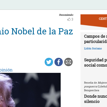
Recomiendo:
CENT
3
o Nobel de la Paz
Campos de r
particularid
Lidón Soriano
Seguridad p
social como
pinión
Reseña de
Mujeres
posguerra
(Libélu
Bengoechea
Donde nunca
silencio