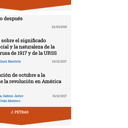
lo después
22/03/2018
 sobre el significado
cial y la naturaleza de la
rusa de 1917 y de la URSS
ínez Bautista
29/12/2017
ción de octubre a la
de la revolución en América
a
,
Gabino Javier
01/12/2017
,
Iván Montero
J. PETRAS