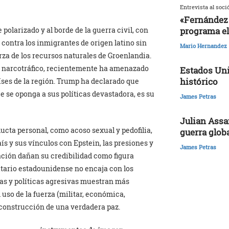
Entrevista al soci
«Fernández 
programa el
olarizado y al borde de la guerra civil, con
 contra los inmigrantes de origen latino sin
Mario Hernandez
za de los recursos naturales de Groenlandia.
el narcotráfico, recientemente ha amenazado
Estados Uni
histórico
íses de la región. Trump ha declarado que
ue se oponga a sus políticas devastadora, es su
James Petras
Julian Assa
cta personal, como acoso sexual y pedofilia,
guerra glob
ís y sus vínculos con Epstein, las presiones y
James Petras
ación dañan su credibilidad como figura
datario estadounidense no encaja con los
zas y políticas agresivas muestran más
l uso de la fuerza (militar, económica,
 construcción de una verdadera paz.