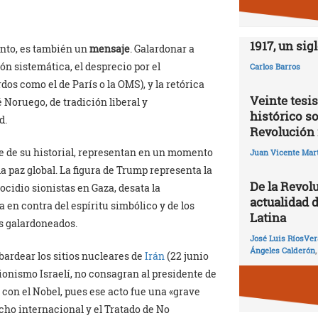
1917, un sig
ento, es también un
mensaje
. Galardonar a
n sistemática, el desprecio por el
Carlos Barros
dos como el de París o la OMS), y la retórica
Veinte tesis
 Noruego, de tradición liberal y
histórico so
d.
Revolución 
te de su historial, representan en un momento
Juan Vicente Mart
 paz global. La figura de Trump representa la
De la Revolu
ocidio sionistas en Gaza, desata la
actualidad 
 en contra del espíritu simbólico y de los
Latina
s galardoneados.
José Luis RíosVer
Ángeles Calderón
ardear los sitios nucleares de
Irán
(22 junio
ionismo Israelí, no consagran al presidente de
o
con el Nobel, pues ese acto fue una «grave
echo internacional y el Tratado de No