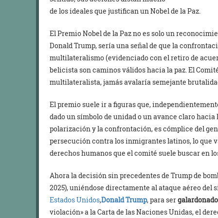
de los ideales que justifican un Nobel de la Paz.
El Premio Nobel de la Paz no es solo un reconocimi
Donald Trump, sería una señal de que la confrontació
multilateralismo (evidenciado con el retiro de acuer
belicista son caminos válidos hacia la paz. El Comité
multilateralista, jamás avalaría semejante brutalida
El premio suele ir a figuras que, independientemen
dado un símbolo de unidad o un avance claro hacia la
polarización y la confrontación, es cómplice del gen
persecución contra los inmigrantes latinos, lo que va
derechos humanos que el comité suele buscar en lo
Ahora la decisión sin precedentes de Trump de bomb
2025), uniéndose directamente al ataque aéreo del s
Estados Unidos
,
Donald Trump
, para ser
galardonad
violación» a la Carta de las Naciones Unidas, el der