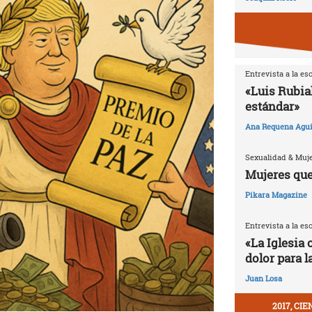
Entrevista a la es
«Luis Rubia
estándar»
Ana Requena Agui
Sexualidad & Muj
Mujeres que
Pikara Magazine
Entrevista a la es
«La Iglesia 
dolor para l
Juan Losa
2017, CI