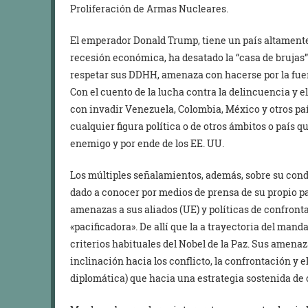
Proliferación de Armas Nucleares.
El emperador Donald Trump, tiene un país altamente p
recesión económica, ha desatado la “casa de brujas”
respetar sus DDHH, amenaza con hacerse por la fuer
Con el cuento de la lucha contra la delincuencia y 
con invadir Venezuela, Colombia, México y otros pa
cualquier figura política o de otros ámbitos o país q
enemigo y por ende de los EE. UU.
Los múltiples señalamientos, además, sobre su condu
dado a conocer por medios de prensa de su propio pa
amenazas a sus aliados (UE) y políticas de confront
«pacificadora». De allí que la a trayectoria del man
criterios habituales del Nobel de la Paz. Sus amena
inclinación hacia los conflicto, la confrontación y e
diplomática) que hacia una estrategia sostenida de