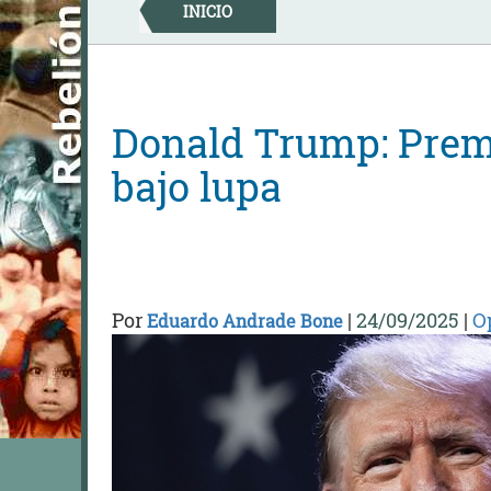
Skip
INICIO
to
content
Donald Trump: Premi
bajo lupa
Por
|
24/09/2025
|
O
Eduardo Andrade Bone