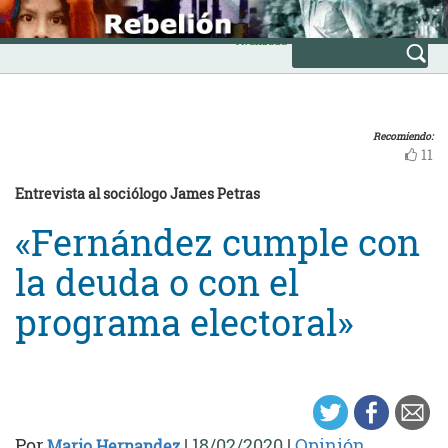
Skip
INICIO
to
Avanzada
content
Recomiendo:
11
Entrevista al sociólogo James Petras
«Fernández cumple con
la deuda o con el
programa electoral»
Por
|
18/02/2020
|
Opinión
Mario Hernandez