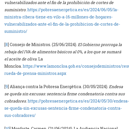
vulnerabilizados ante el fin de la prohibición de cortes de
suministro
.
https://pobresaenergetica.es/es/2024/06/05/la-
ministra-ribera-tiene-en-vilo-a-16-millones-de-hogares-
vulnerabilizados-ante-el-fin-de-la-prohibicion-de-cortes-de-
suministro/
[
8
] Consejo de Ministros. (25/06/2024).
El Gobierno prorroga la
rebaja del IVA de alimentos básicos al 0%, a los que se sumará
el aceite de oliva
. La
Moncloa.
https://www.lamoncloa.gob.es/consejodeministros/r
rueda-de-prensa-ministros.aspx
[
9
] Aliança contra la Pobresa Energètica. (30/05/2024).
Endesa
se queda sin excusas: sentencia firme condenatoria contra sus
cobradores
.
https://pobresaenergetica.es/es/2024/05/30/endesa-
se-queda-sin-excusas-sentencia-firme-condenatoria-contra-
sus-cobradores/
[
10
] Monforte, Carmen. (21/06/2024). La Audiencia Nacional