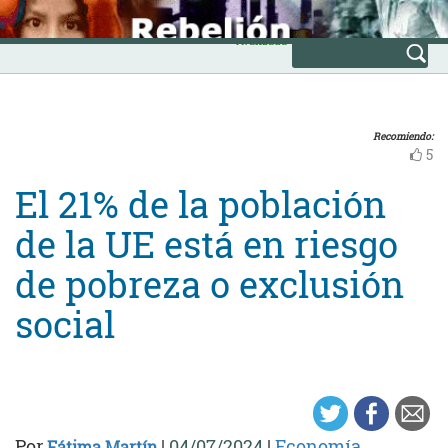
Skip
INICIO
to
Avanzada
content
Recomiendo:
5
El 21% de la población
de la UE está en riesgo
de pobreza o exclusión
social
Por
|
04/07/2024
|
Economía
Fátima Martín