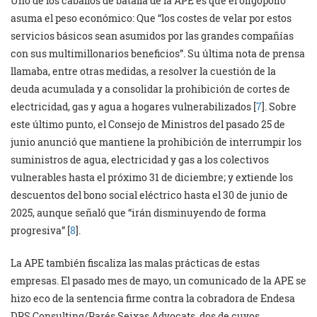
Uno de los caballos de batalla de la APE es que el oligopolio
asuma el peso económico: Que “los costes de velar por estos
servicios básicos sean asumidos por las grandes compañías
con sus multimillonarios beneficios”. Su última nota de prensa
llamaba, entre otras medidas, a resolver la cuestión de la
deuda acumulada y a consolidar la prohibición de cortes de
electricidad, gas y agua a hogares vulnerabilizados [
7
]. Sobre
este último punto, el Consejo de Ministros del pasado 25 de
junio anunció que mantiene la prohibición de interrumpir los
suministros de agua, electricidad y gas a los colectivos
vulnerables hasta el próximo 31 de diciembre; y extiende los
descuentos del bono social eléctrico hasta el 30 de junio de
2025, aunque señaló que “irán disminuyendo de forma
progresiva” [
8
].
La APE también fiscaliza las malas prácticas de estas
empresas. El pasado mes de mayo, un comunicado de la APE se
hizo eco de la sentencia firme contra la cobradora de Endesa
DPS Consulting/Parés Seixas Advocats, dos de cuyos