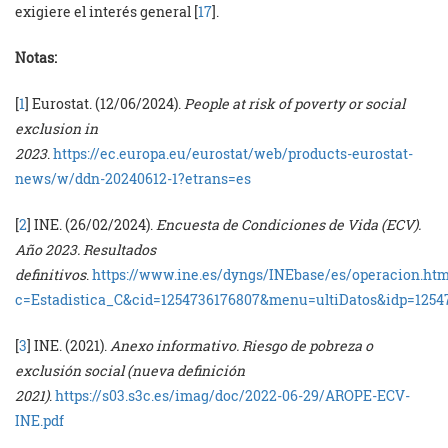
exigiere el interés general [
17
].
Notas:
[
1
] Eurostat. (12/06/2024).
People at risk of poverty or social
exclusion in
2023
.
https://ec.europa.eu/eurostat/web/products-eurostat-
news/w/ddn-20240612-1?etrans=es
[
2
] INE. (26/02/2024).
Encuesta de Condiciones de Vida (ECV).
Año 2023. Resultados
definitivos
.
https://www.ine.es/dyngs/INEbase/es/operacion.ht
c=Estadistica_C&cid=1254736176807&menu=ultiDatos&idp=1254
[
3
] INE. (2021).
Anexo informativo. Riesgo de pobreza o
exclusión social (nueva definición
2021)
.
https://s03.s3c.es/imag/doc/2022-06-29/AROPE-ECV-
INE.pdf