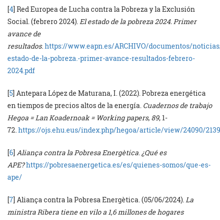
[
4
] Red Europea de Lucha contra la Pobreza y la Exclusión
Social. (febrero 2024).
El estado de la pobreza 2024. Primer
avance de
resultados
.
https://www.eapn.es/ARCHIVO/documentos/noticias/
estado-de-la-pobreza.-primer-avance-resultados-febrero-
2024.pdf
[
5
] Antepara López de Maturana, I. (2022). Pobreza energética
en tiempos de precios altos de la energía.
Cuadernos de trabajo
Hegoa = Lan Koadernoak = Working papers
,
89
, 1-
72.
https://ojs.ehu.eus/index.php/hegoa/article/view/24090/213
[
6
]
Aliança contra la Pobresa Energètica
.
¿Qué es
APE?
https://pobresaenergetica.es/es/quienes-somos/que-es-
ape/
[
7
] Aliança contra la Pobresa Energètica. (05/06/2024).
La
ministra Ribera tiene en vilo a 1,6 millones de hogares