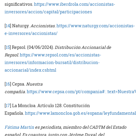
significativos.
https://www.iberdrola.com/accionistas-
inversores/accion/capital/participaciones
[
14
] Naturgy.
Accionistas
.
https://www.naturgy.com/accionistas-
e-inversores/accionistas/
[
15
] Repsol. (04/06/2024).
Distribución Accionarial de
Repsol
.
https://www.repsol.com/es/accionistas-
inversores/informacion-bursatil/distribucion-
accionarial/index.cshtml
[
16
] Cepsa.
Nuestra
compañía
.
https://www.cepsa.com/pt/compania#: :text=Nue
[
17
] La Moncloa. Artículo 128. Constitución
Española.
https://www.lamoncloa.gob.es/espana/leyfundamenta
Fátima Martín
es periodista, miembro del CADTM del Estado
español. Es coautora, junto con Jérôme Duval, del