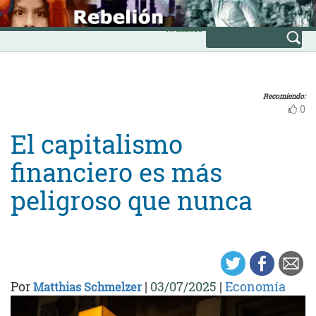
Skip
INICIO
to
Avanzada
content
Recomiendo:
0
El capitalismo
financiero es más
peligroso que nunca
Por
|
03/07/2025
|
Economía
Matthias Schmelzer