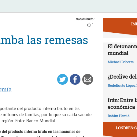
Recomiendo:
IM
1
umba las remesas
El detonant
mundial
Michael Roberts
¿Declive del
Hedelberto López 
omía
Irán: Entre 
económica
Rahim Hamid
LONDRES: G
del producto interno bruto en las naciones de