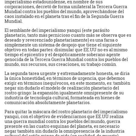
imperialismo estadounidense, en nombre de sus
corporaciones, decretó de forma unilateral la Tercera Guerra
Mundial contra los pueblos del mundo, aprovechándose del
caos instalado en el planeta tras el fin de la Segunda Guerra
Mundial.
El semblante del imperialismo yanqui (este parásito
planetario, tanto más pernicioso cuanto más se observa que es
deseado y reverenciado planetariamente) es una farsa o
simplemente un sistema de despojo que tiene el siguiente
objetivo en todas partes: disimular que EE.UU no es al mismo
tiempo el epicentro y el despóticamente soberano agente
genocida de la Tercera Guerra Mundial contra los pueblos del
mundo, sus recursos, sus creaciones, su trabajo común.
La segunda tarea urgente y extremadamente honesta, se diria
la única honestidad, en términos de urgencia, que debemos
exigir en términos inequívocos, en este momento, es: también
negar sin dudarlo el modelo de realización planetario del
rostro gringo: la expansión igualmente omnipresente de su
industria de tecnología cultural, formateada en bienes de
comunicación absolutamente planetarios.
Para quitar la máscara del rostro planetario del imperialismo
yanqui, con el objetivo de evidenciarnos que EE.UU realiza
una guerra mundial contra los pueblos del mundo, guerra
presente en las cuatro esquinas del planeta, es necesario
negar también sin dudarlo la omnipresencia de la industria
cultural del estilo gringo de vida (en realidad, de muerte).