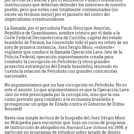
instituciones que deberían defender los intereses de nuestro
pueblo, pero que están casi totalmente contaminadas (no
existe un término mejor) por el parásito del rostro del
imperialismo estadounidense.
La llamada, por el periodista Paulo Henrique Amorim,
República de Guantánamo, nombre irónico por él dado a la
Corte Federal Decimotercera de Curitiba, capital del estado
brasileño de Paraná, ha convertido todo el país en rehén de un
juez de primera instancia, Juez Sérgio Moro, «valiente»
vigilante que conduce la llamada Operación Lava Jato de la
Policía Federal, operación supuestamente creada para
combatir la corrupción en Petrobrás (y otros grandes
proyectos estratégicos del Estado brasileño), teniendo en
cuenta la relación de Petrobrás con grandes contratistas
nacionales.
No argumentamos que no hay corrupción en Petrobrás. No es
este el asunto. Lo que argumentamos es que la Operación Lava
Jato no está preocupada por la corrupción, sino que la usa
como pretexto para combatir a la economía brasileña y
protagonizar un golpe de Estado contra el Gobierno de Dilma
Rousseff.
Basta una simple lectura de la biografia del Juez Sérgio Moro
en Wikipedia para encontrar que: hizo un curso de programa
de instrucción de abogados en
Harvard Law
School
, en 1998, y
participó en programas de estudios sobre lavado de dinero