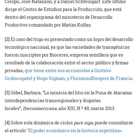
Crespo, José Natanson, y a Daniel Schteingart. Este último
dirige el Centro de Estudios para la Producción, que está
dentro del organigrama del ministerio de Desarrollo
Productivo comandado por Matías Kulfas.
[
2
] El caso del trigo es presentado como un logro del desarrollo
tecnológico nacional, ya que las variedades de transgénicas
fueron inscriptas por Bioceres, empresa semillera que es
resultado de la colaboración entre el sector público y firmas
privadas,
que tiene entre sus accionistas a Gustavo
Grobocopatel y Hugo Sigman, y FlorimondDesprez de Francia
.
[
3
] Göbel, Barbara, “La minería del litio en la Puna de Atacama:
interdependencias transregionales y disputas
locales”,
Iberoamericana
, año XIII, N.º 49, marzo 2013.
[
4
] Sobre esta dinámica de ciclos
pare siga
, puede consultarse
el artículo
“El poder económico en la historia argentina»
.