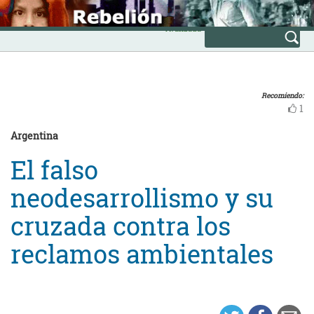
Skip
INICIO
to
Avanzada
content
Recomiendo:
1
Argentina
El falso
neodesarrollismo y su
cruzada contra los
reclamos ambientales