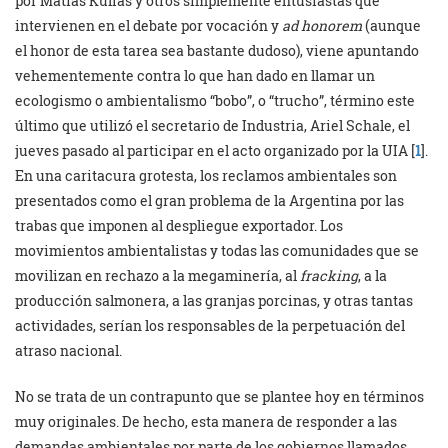
por Matías Kulfas y otros simplemente entusiastas que
intervienen en el debate por vocación y
ad honorem
(aunque
el honor de esta tarea sea bastante dudoso), viene apuntando
vehementemente contra lo que han dado en llamar un
ecologismo o ambientalismo “bobo”, o “trucho”, término este
último que utilizó el secretario de Industria, Ariel Schale, el
jueves pasado al participar en el acto organizado por la UIA [
1
].
En una caritacura grotesta, los reclamos ambientales son
presentados como el gran problema de la Argentina por las
trabas que imponen al despliegue exportador. Los
movimientos ambientalistas y todas las comunidades que se
movilizan en rechazo a la megaminería, al
fracking
, a la
producción salmonera, a las granjas porcinas, y otras tantas
actividades, serían los responsables de la perpetuación del
atraso nacional.
No se trata de un contrapunto que se plantee hoy en términos
muy originales. De hecho, esta manera de responder a las
demandas ambientales por parte de los gobiernos llamados