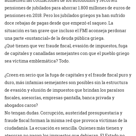
aumenten las cotizaciones de los autónomos y recorten
pensiones de jubilados para ahorrar 1.800 millones de euros de
pensiones en 2018. Pero los jubilados griegos ya han sufrido
doce rebajas de pagas desde que empezó el saqueo. La
situación es tan grave que incluso el FMI aconseja perdonar
una parte «sustancial» de la deuda pública griega.
¿Qué tienen que ver fraude fiscal, evasión de impuestos, fuga
de capitales y canalladas semejantes con que el pueblo griego
sea víctima emblemática? Todo.
¿Creen en serio que la fuga de capitales y el fraude fiscal puro y
duro, más infamias semejantes son posibles sin la estructura
de evasión y elusión de impuestos que brindan los paraísos
fiscales, asesorías, empresas-pantalla, banca privada y
abogados caros?
No tengan dudas. Corrupción, austeridad presupuestaria y
fraude fiscal forman la misma red que provoca víctimas de la
ciudadanía. La ecuación es sencilla. Quienes más tienen y
atesoran no pagan los impuestos que debieran. El Estado no