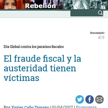
Skip
INICIO
to
Avanzada
content
Recomiendo:
0
Día Global contra los paraísos fiscales
El fraude fiscal y la
austeridad tienen
víctimas
Por
|
01/04/2017
|
Economía
Xavier Caño Tamayo