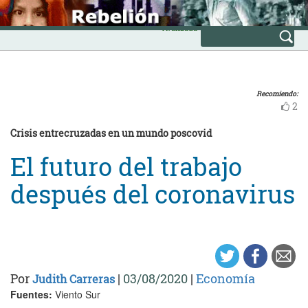
Skip
INICIO
to
Avanzada
content
Recomiendo:
2
Crisis entrecruzadas en un mundo poscovid
El futuro del trabajo
después del coronavirus
Por
|
03/08/2020
|
Economía
Judith Carreras
Fuentes:
Viento Sur