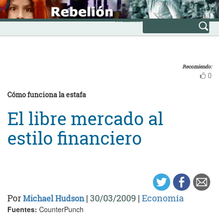
Skip
INICIO
to
Avanzada
content
Recomiendo:
0
Cómo funciona la estafa
El libre mercado al
estilo financiero
Por
|
30/03/2009
|
Economía
Michael Hudson
Fuentes:
CounterPunch