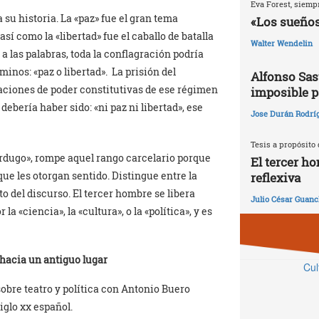
Eva Forest, siemp
 su historia. La «paz» fue el gran tema
«Los sueños
í como la «libertad» fue el caballo de batalla
Walter Wendelin
 a las palabras, toda la conflagración podría
inos: «paz o libertad». La prisión del
Alfonso Sast
laciones de poder constitutivas de ese régimen
imposible p
ebería haber sido: «ni paz ni libertad», ese
Jose Durán Rodrí
Tesis a propósito 
erdugo», rompe aquel rango carcelario porque
El tercer ho
 que les otorgan sentido. Distingue entre la
reflexiva
to del discurso. El tercer hombre se libera
Julio César Guan
 «ciencia», la «cultura», o la «política», y es
 hacia un antiguo lugar
Cul
obre teatro y política con Antonio Buero
iglo xx español.