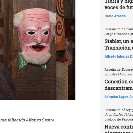
Tierra y dig
voces de fu
Darío Aranda
Reseña de
La tran
Jorge Urdánoz Ga
Stabler, un 
Transición 
Alfredo Iglesias 
Reseña de
Ecoespi
apuntes
(Almuzara
Conexión c
descentrami
Salvador López Ar
Reseña de
El rey 
Juan Carlos I
(Akal
te fallecido Alfonso Sastre.
prólogo de Pascua
Nueva contri