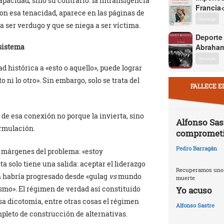
apacidad, sino su contrario: la intransigencia
Francia
on esa tenacidad, aparece en las páginas de
Descargar
a ser verdugo y que se niega a ser víctima.
Deporte
 sistema
Abraham
Descargar
d histórica a «esto o aquello», puede lograr
 ni lo otro». Sin embargo, solo se trata del
FALLECE E
de esa conexión no porque la invierta, sino
Alfonso Sast
ormulación.
compromet
Pedro Barragán
s márgenes del problema: «estoy
 solo tiene una salida: aceptar el liderazgo
Recuperamos uno d
n habría progresado desde «gulag
vs
mundo
muerte
smo». El régimen de verdad así constituido
Yo acuso
sa dicotomía, entre otras cosas el régimen
Alfonso Sastre
pleto de construcción de alternativas.