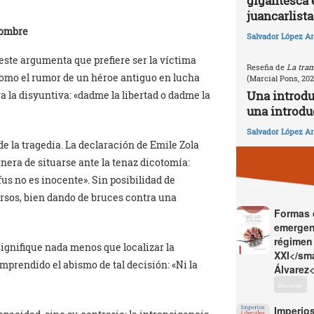
gigantesca 
juancarlista
hombre
Salvador López Ar
 este argumenta que prefiere ser la víctima
Reseña de
La tram
como el rumor de un héroe antiguo en lucha
(Marcial Pons, 20
Una introd
a la disyuntiva: «dadme la libertad o dadme la
una introdu
Salvador López Ar
 de la tragedia. La declaración de Emile Zola
nera de situarse ante la tenaz dicotomía:
us no es inocente». Sin posibilidad de
versos, bien dando de bruces contra una
Formas d
emergen
régimen 
signifique nada menos que localizar la
XXI</sma
omprendido el abismo de tal decisión: «Ni la
Álvarez<
Descargar
Imperios