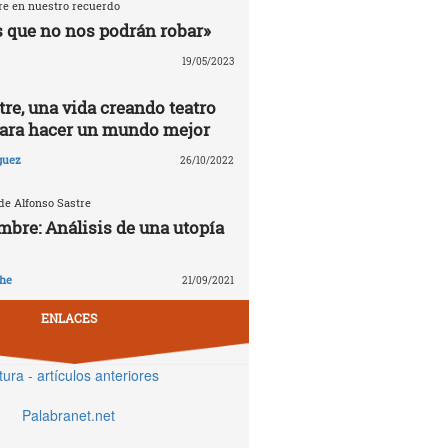
re en nuestro recuerdo
 que no nos podrán robar»
19/05/2023
re, una vida creando teatro
ara hacer un mundo mejor
guez
26/10/2022
de Alfonso Sastre
mbre: Análisis de una utopía
che
21/09/2021
ENLACES
tura - artículos anteriores
Palabranet.net