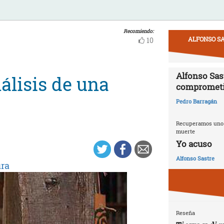
Recomiendo:
ALFONSO SA
10
Alfonso Sast
álisis de una
compromet
Pedro Barragán
Recuperamos uno d
muerte
Yo acuso
Alfonso Sastre
ura
Reseña