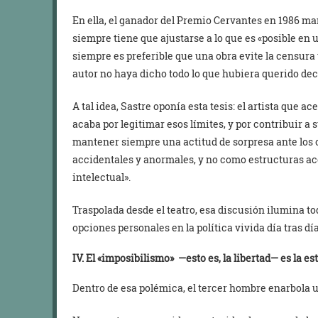
En ella, el ganador del Premio Cervantes en 1986 mant
siempre tiene que ajustarse a lo que es «posible e
siempre es preferible que una obra evite la censura 
autor no haya dicho todo lo que hubiera querido deci
A tal idea, Sastre oponía esta tesis: el artista que ac
acaba por legitimar esos límites, y por contribuir a s
mantener siempre una actitud de sorpresa ante los o
accidentales y anormales, y no como estructuras acep
intelectual».
Traspolada desde el teatro, esa discusión ilumina to
opciones personales en la política vivida día tras día
IV. El «imposibilismo» —esto es, la libertad— es la est
Dentro de esa polémica, el tercer hombre enarbola u