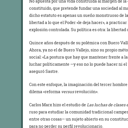
No apuesta por una vida construida al margen de la «
constituido, que pretende fundar una sociedad al ma
dicho estatuto es apenas un sueño monstruoso de la
libertad a lo que el Poder «le deja hacer», a practicar l
explosión controlada. Su política es otra: la liberta
Quince años después de su polémica con Buero Vallej
Ahora, ya no el de Buero Vallejo, sino su propio mét
social: «La postura que hay que mantener frente a 
luchar políticamente —y eso no lo puede hacer ni el te
aseguró Sastre.
Con este enfoque, la imaginación del tercer hombre 
dilema «reforma
versus
revolución».
Carlos Marx hizo el estudio de
Las luchas de clases 
ruso para estudiar la comunidad tradicional campesi
entre otras cosas— un sujeto abierto en su constitu
para no perder su perfil revolucionario.