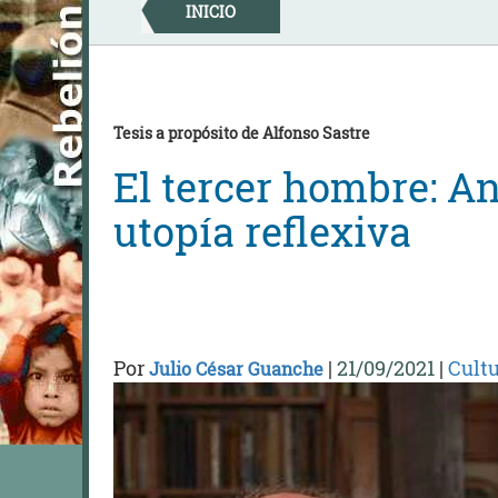
Skip
INICIO
to
content
Tesis a propósito de Alfonso Sastre
El tercer hombre: An
utopía reflexiva
Por
|
21/09/2021
|
Cult
Julio César Guanche