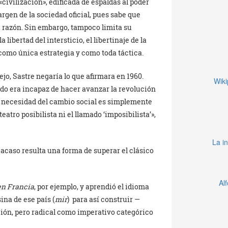
civilización», edificada de espaldas al poder
rgen de la sociedad oficial, pues sabe que
 razón. Sin embargo, tampoco limita su
a libertad del intersticio, el libertinaje de la
d como única estrategia y como toda táctica.
o, Sastre negaría lo que afirmara en 1960.
Wiki
odo era incapaz de hacer avanzar la revolución
la necesidad del cambio social es simplemente
atro posibilista ni el llamado ‘imposibilista’»,
La in
acaso resulta una forma de superar el clásico
Al
en Francia
, por ejemplo, y aprendió el idioma
na de ese país (
mir
) para así construir —
ción, pero radical como imperativo categórico