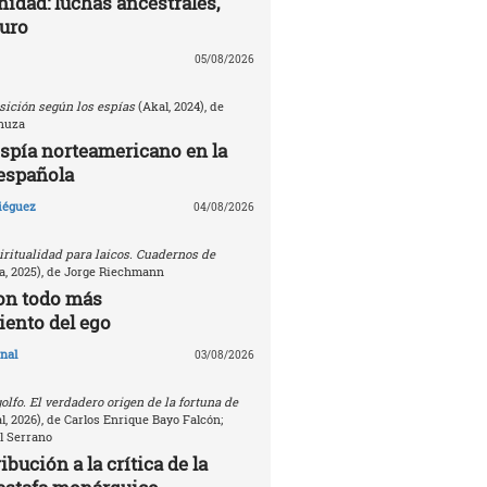
nidad: luchas ancestrales,
turo
05/08/2026
sición según los espías
(Akal, 2024), de
nuza
espía norteamericano en la
española
Diéguez
04/08/2026
ritualidad para laicos. Cuadernos de
, 2025), de Jorge Riechmann
on todo más
ento del ego
nal
03/08/2026
golfo. El verdadero origen de la fortuna de
, 2026), de Carlos Enrique Bayo Falcón;
l Serrano
bución a la crítica de la