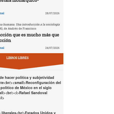
estafa monárquico-
nal
28/07/2026
a humana. Una introducción a la sociología
26), de Andrés de Francisco
ucción que es mucho más que
cción
nal
24/07/2026
LIBROS LIBRES
e hacer política y subjetividad
te<br/><small>Reconfiguración del
político de México en el siglo
ll><br/><i>Rafael Sandoval
/i>
 liberales<br/>Estados Unidos y