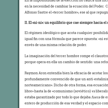
En la imposibilidad de la elección no radica una inc
en la necesidad de cambiar la ecuación del Poder. C
Alfonso Sastre el «tercer hombre», ese al que repugn
II. El «ni-ni»: un equilibrio que cae siempre hacia el
El régimen ideológico que acota cualquier posibilida
igual fin con una fórmula que parece opuesta: «ni esto
envés de una misma relación de poder.
La imaginación del tercer hombre rompe el claustro 
porque opera en ella un cambio de sentido: una ref
Raymon Aron entendía bien la eficacia de acotar lo
profundamente convencido de que un anti-estalinista
norteamericano». Dicho de otra forma, esa ecuació
libre» hasta la de «comunismo (soviético)
vs
liberali
estaba garantizado por todo lo que dejaba
fuera
de e
entero de producción de esa verdad y el espacio com