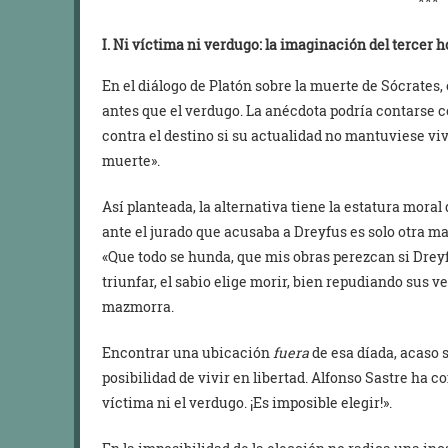
***
I.
Ni víctima ni verdugo: la imaginación del tercer 
En el diálogo de Platón sobre la muerte de Sócrates,
antes que el verdugo. La anécdota podría contarse 
contra el destino si su actualidad no mantuviese viv
muerte».
Así planteada, la alternativa tiene la estatura moral
ante el jurado que acusaba a Dreyfus es solo otra ma
«Que todo se hunda, que mis obras perezcan si Dreyf
triunfar, el sabio elige morir, bien repudiando sus 
mazmorra.
Encontrar una ubicación
fuera
de esa díada, acaso 
posibilidad de vivir en libertad. Alfonso Sastre ha c
víctima ni el verdugo. ¡Es imposible elegir!».