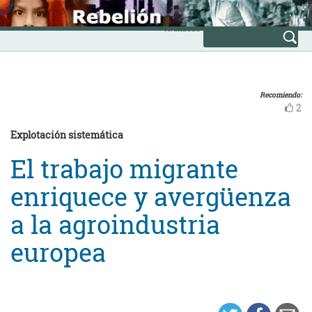
Skip
INICIO
to
Avanzada
content
Recomiendo:
2
Explotación sistemática
El trabajo migrante
enriquece y avergüenza
a la agroindustria
europea