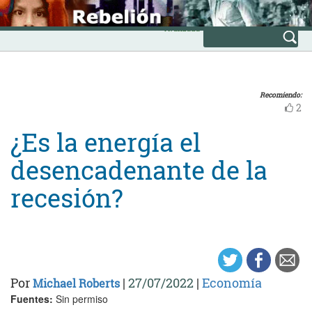
Skip
INICIO
to
Avanzada
content
Recomiendo:
2
¿Es la energía el
desencadenante de la
recesión?
Por
|
27/07/2022
|
Economía
Michael Roberts
Fuentes:
Sin permiso