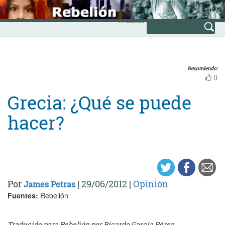
Skip
INICIO
to
Avanzada
content
Recomiendo:
0
Grecia: ¿Qué se puede
hacer?
Por
|
29/06/2012
|
Opinión
James Petras
Fuentes:
Rebelión
Traducido para Rebelión por Ricardo García Pérez.