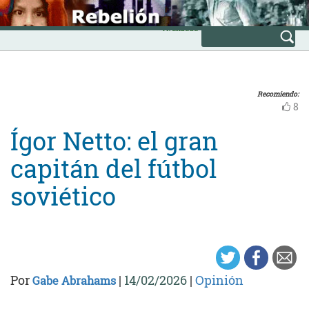
Skip
INICIO
to
Avanzada
content
Recomiendo:
8
Ígor Netto: el gran
capitán del fútbol
soviético
Por
|
14/02/2026
|
Opinión
Gabe Abrahams