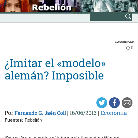
Skip
INICIO
to
Avanzada
content
Recomiendo:
0
¿Imitar el «modelo»
alemán? Imposible
Por
|
16/06/2013
|
Economía
Fernando G. Jaén Coll
Fuentes:
Rebelión
Esto es lo que nos dice el informe de Jacqueline Hénard,