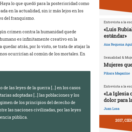
a Haya lo que quedó para la posterioridad como
ada en la actualidad, sin ir más lejos en los
es del franquismo.
Entrevista a la es
«Luis Rubia
ngún crimen contra la humanidad quede
estándar»
r humano es infinitamente creativo en la
Ana Requena Agui
quedar atrás, por lo visto, se trata de atajar la
os ocurrirían al común de los mortales. En
Sexualidad & Muj
Mujeres que
Pikara Magazine
Entrevista a la es
 las leyes de la guerra […] en los casos
«La Iglesia 
rias adoptadas […] las poblaciones y los
dolor para l
égimen de los principios del derecho de
Juan Losa
re las naciones civilizadas, por las leyes
iencia pública.
2017, CI