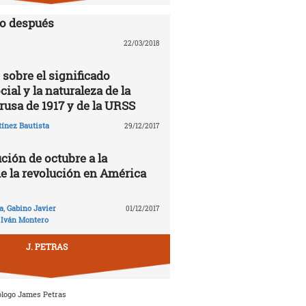
lo después
22/03/2018
 sobre el significado
cial y la naturaleza de la
rusa de 1917 y de la URSS
ínez Bautista
29/12/2017
ción de octubre a la
de la revolución en América
a
,
Gabino Javier
01/12/2017
,
Iván Montero
J. PETRAS
ólogo James Petras