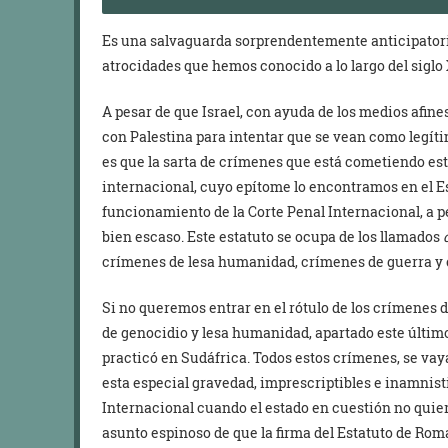
Es una salvaguarda sorprendentemente anticipatori
atrocidades que hemos conocido a lo largo del siglo 
A pesar de que Israel, con ayuda de los medios afin
con Palestina para intentar que se vean como legíti
es que la sarta de crímenes que está cometiendo es
internacional, cuyo epítome lo encontramos en el Es
funcionamiento de la Corte Penal Internacional, a 
bien escaso. Este estatuto se ocupa de los llamados
crímenes de lesa humanidad, crímenes de guerra y 
Si no queremos entrar en el rótulo de los crímenes 
de genocidio y lesa humanidad, apartado este último
practicó en Sudáfrica. Todos estos crímenes, se vaya 
esta especial gravedad, imprescriptibles e inamnist
Internacional cuando el estado en cuestión no quier
asunto espinoso de que la firma del Estatuto de Roma