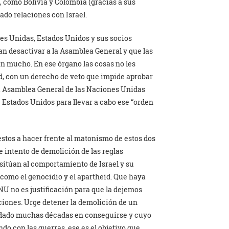
, como Bolivia y Colombia (gracias a sus
ado relaciones con Israel.
nes Unidas, Estados Unidos y sus socios
an desactivar a la Asamblea General y que las
an mucho. En ese órgano las cosas no les
ad, con un derecho de veto que impide aprobar
a Asamblea General de las Naciones Unidas
e Estados Unidos para llevar a cabo ese “orden
tos a hacer frente al matonismo de estos dos
e intento de demolición de las reglas
sitúan al comportamiento de Israel y su
como el genocidio y el apartheid. Que haya
U no es justificación para que la dejemos
naciones. Urge detener la demolición de un
ardado muchas décadas en conseguirse y cuyo
do con las guerras, ese es el objetivo que