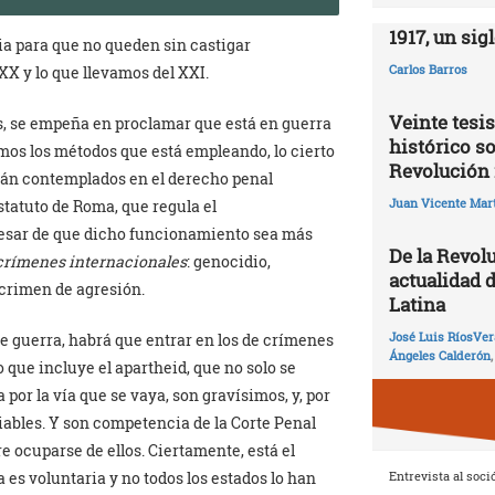
1917, un sig
a para que no queden sin castigar
Carlos Barros
XX y lo que llevamos del XXI.
Veinte tesis
es, se empeña en proclamar que está en guerra
histórico so
mos los métodos que está empleando, lo cierto
Revolución 
tán contemplados en el derecho penal
Juan Vicente Mart
tatuto de Roma, que regula el
pesar de que dicho funcionamiento sea más
De la Revolu
crímenes internacionales
: genocidio,
actualidad 
crimen de agresión.
Latina
José Luis RíosVer
de guerra, habrá que entrar en los de crímenes
Ángeles Calderón
 que incluye el apartheid, que no solo se
por la vía que se vaya, son gravísimos, y, por
iables. Y son competencia de la Corte Penal
e ocuparse de ellos. Ciertamente, está el
Entrevista al soci
 es voluntaria y no todos los estados lo han