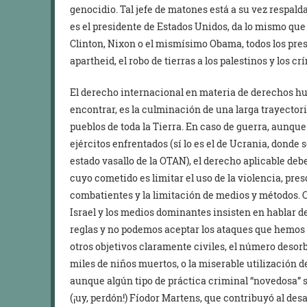
genocidio. Tal jefe de matones está a su vez respald
es el presidente de Estados Unidos, da lo mismo que 
Clinton, Nixon o el mismísimo Obama, todos los pre
apartheid, el robo de tierras a los palestinos y los cr
El derecho internacional en materia de derechos hu
encontrar, es la culminación de una larga trayector
pueblos de toda la Tierra. En caso de guerra, aunque
ejércitos enfrentados (sí lo es el de Ucrania, donde 
estado vasallo de la OTAN), el derecho aplicable deb
cuyo cometido es limitar el uso de la violencia, pres
combatientes y la limitación de medios y métodos. 
Israel y los medios dominantes insisten en hablar de
reglas y no podemos aceptar los ataques que hemos 
otros objetivos claramente civiles, el número desor
miles de niños muertos, o la miserable utilización 
aunque algún tipo de práctica criminal “novedosa” se
(¡uy, perdón!) Fíodor Martens, que contribuyó al des