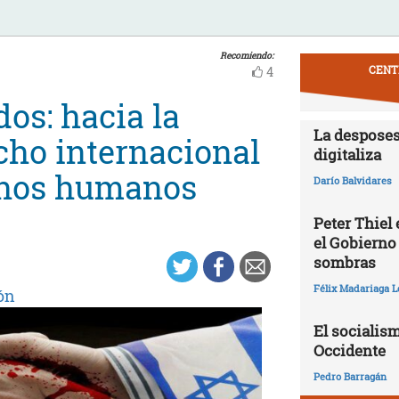
Recomiendo:
CENT
4
dos: hacia la
La desposes
cho internacional
digitaliza
chos humanos
Darío Balvidares
Peter Thiel
el Gobierno
sombras
Félix Madariaga L
ón
El socialism
Occidente
Pedro Barragán