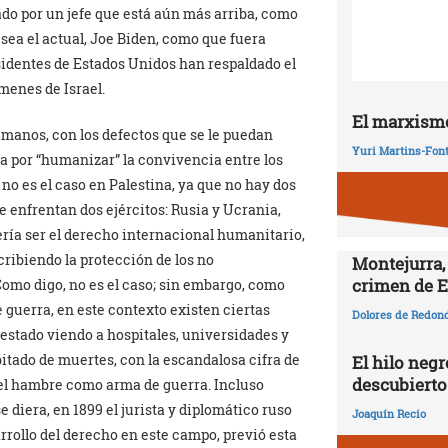
ado por un jefe que está aún más arriba, como
sea el actual, Joe Biden, como que fuera
sidentes de Estados Unidos han respaldado el
ímenes de Israel.
El marxismo
manos, con los defectos que se le puedan
Yuri Martins-Fon
ia por “humanizar” la convivencia entre los
 no es el caso en Palestina, ya que no hay dos
se enfrentan dos ejércitos: Rusia y Ucrania,
ería ser el derecho internacional humanitario,
cribiendo la protección de los no
Montejurra,
crimen de E
Como digo, no es el caso; sin embargo, como
 guerra, en este contexto existen ciertas
Dolores de Redon
estado viendo a hospitales, universidades y
bitado de muertes, con la escandalosa cifra de
El hilo negr
descubierto
del hambre como arma de guerra. Incluso
 diera, en 1899 el jurista y diplomático ruso
Joaquín Recio
arrollo del derecho en este campo, previó esta