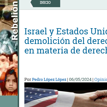
Skip
INICIO
to
content
Israel y Estados Uni
demolición del dere
en materia de dere
Por
|
06/05/2024
|
Opini
Pedro López López