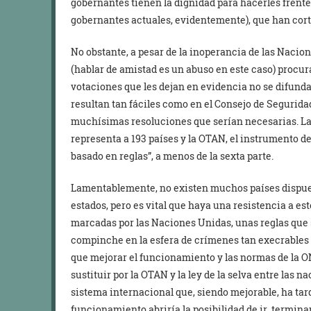
gobernantes tienen la dignidad para hacerles frente
gobernantes actuales, evidentemente), que han cort
No obstante, a pesar de la inoperancia de las Nacio
(hablar de amistad es un abuso en este caso) procur
votaciones que les dejan en evidencia no se difund
resultan tan fáciles como en el Consejo de Segurid
muchísimas resoluciones que serían necesarias. L
representa a 193 países y la OTAN, el instrumento d
basado en reglas”, a menos de la sexta parte.
Lamentablemente, no existen muchos países dispues
estados, pero es vital que haya una resistencia a est
marcadas por las Naciones Unidas, unas reglas que 
compinche en la esfera de crímenes tan execrables 
que mejorar el funcionamiento y las normas de la ON
sustituir por la OTAN y la ley de la selva entre las 
sistema internacional que, siendo mejorable, ha t
funcionamiento abriría la posibilidad de ir terminan