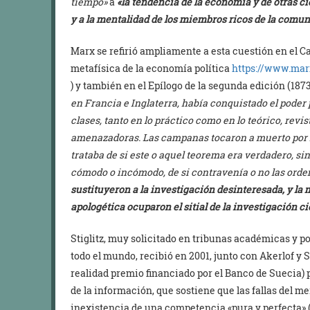
tiempo»
a
«la tendencia de la economía y de otras ci
y a la mentalidad de los miembros ricos de la comu
Marx se refirió ampliamente a esta cuestión en el Cap
metafísica de la economía política
https://www.mar
) y también en el Epílogo de la segunda edición (187
en Francia e Inglaterra, había conquistado el poder
clases, tanto en lo práctico como en lo teórico, rev
amenazadoras. Las campanas tocaron a muerto por l
trataba de si este o aquel teorema era verdadero, sino 
cómodo o incómodo, de si contravenía o no las orden
sustituyeron a la investigación desinteresada, y la 
apologética ocuparon el sitial de la investigación cie
Stiglitz, muy solicitado en tribunas académicas y pol
todo el mundo, recibió en 2001, junto con Akerlof y
realidad premio financiado por el Banco de Suecia) p
de la información, que sostiene que las fallas del me
inexistencia de una competencia «pura y perfecta» (