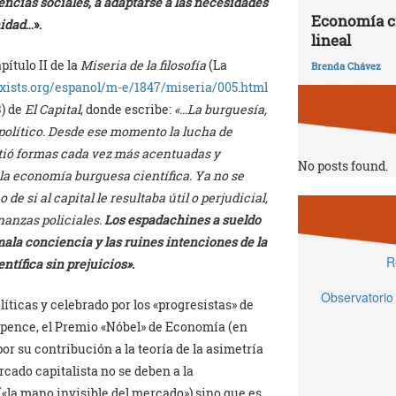
encias sociales, a adaptarse a las necesidades
Economía ci
nidad
…».
lineal
ítulo II de la
Miseria de la filosofía
(La
Brenda Chávez
xists.org/espanol/m-e/1847/miseria/005.html
3) de
El Capital
, donde escribe:
«…La burguesía,
 político. Desde ese momento la lucha de
istió formas cada vez más acentuadas y
No posts found.
a economía burguesa científica. Ya no se
de si al capital le resultaba útil o perjudicial,
anzas policiales.
Los espadachines a sueldo
mala conciencia y las ruines intenciones de la
R
ntífica sin prejuicios».
Observatorio
íticas y celebrado por los «progresistas» de
 Spence, el Premio «Nóbel» de Economía (en
or su contribución a la teoría de la asimetría
rcado capitalista no se deben a la
«la mano invisible del mercado») sino que es