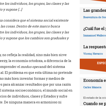
 los individuos, los grupos, las clases y las
io y supone […]
Las grandes
Boaventura de So
a considera que el sistema social existente
 las cosas. Dentro de este marco busca
¿Cuál fue el
 los individuos, los grupos, las clases y las
Immanuel Wallers
rio y supone que los cambios son graduales y
La respuesta
Vicenç Navarro
no refleja la realidad, sino más bien sirve
ezy, la economía ortodoxa, a diferencia de la
ESPEC
comprender el
modus operandi
del sistema
l. El problema es que esta última no pretende
ino más bien inventar formas y medios de
Economía e
tes para alcanzar resultados que por una razón
Carles Manera
 el sistema socioeconómico, el mundo social en
rios de individuos, clases y Estados y sufre
El estado de la c
te. De ninguna manera es armonioso ni
Cuando se p