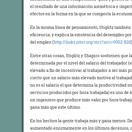
el resultado de una información asimétrica e imperf
efectos en la forma en la que se comporta la econom
En la misma línea de pensamiento, Stiglitz también f
eficiencia, y explica la existencia del desempleo por
del empleo (
http://links.jstor.org/sici?sici=0002-828
Entre otras cosas, Stiglitz y Shapiro sostienen que 
determinada por el nivel del salario del trabajador 
elevado a fin de incentivar al trabajador a ser más pr
cierto que un salario más elevado motiva al trabaja
no es el salario el que determina la productividad si
servicios producidos por hora trabajada) es uno de lo
un ingeniero que produce más valor por hora trabaj
gana más que este último.
En los hechos la gente trabaja más y gana menos. D
aumentado enormemente en los últimos decenios, c