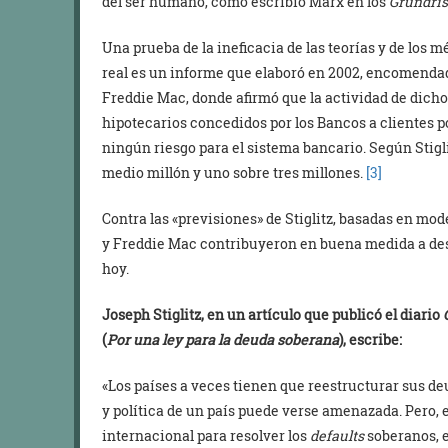
del ser humano, como escribió Marx en los
Grundri
Una prueba de la ineficacia de las teorías y de los m
real es un informe que elaboró en 2002, encomendad
Freddie Mac, donde afirmó que la actividad de dich
hipotecarios concedidos por los Bancos a clientes 
ningún riesgo para el sistema bancario. Según Stigli
medio millón y uno sobre tres millones.
[3]
Contra las «previsiones» de Stiglitz, basadas en mod
y Freddie Mac contribuyeron en buena medida a des
hoy.
Joseph Stiglitz, en un artículo que publicó el diario
(
Por una ley para la deuda soberana
), escribe:
«Los países a veces tienen que reestructurar sus deu
y política de un país puede verse amenazada. Pero,
internacional para resolver los
defaults
soberanos, e