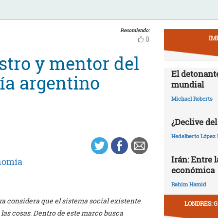
Recomiendo:
IM
0
stro y mentor del
El detonant
ía argentino
mundial
Michael Roberts
¿Declive del
Hedelberto López 
Irán: Entre 
nomía
económica
Rahim Hamid
a considera que el sistema social existente
LONDRES: G
 las cosas. Dentro de este marco busca