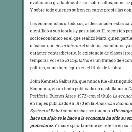
evoluciona gradualmente, sin sobresaltos, como se 
Y sobre todo quienes sufren en carne propia las con
Los economistas ortodoxos, al desconocer estas cara
científico a sus teorías y postulados. El recorrido p
socioeconómico es el que realizó Marx, quien partie
clásicos que
describieron
el sistema económico ya i
carácter contradictorio, la existencia de clases ir
temporal. Por eso
El Capital
no es un tratado de econ
política, como bien figura en el título de la obra.
John Kenneth Galbraith, que nunca fue «distinguido
Economía, en un texto publicado en castellano en
C
Periferia, Buenos Aires, 1972) con el título
La econo
en inglés publicado en 1970 en la
American Econom
System of Belief
comenzaba escribiendo:
«
Un cargo 
hace un siglo se le hace a la economía ha sido su e
protectora».
Y más explícitamente se refería en su l