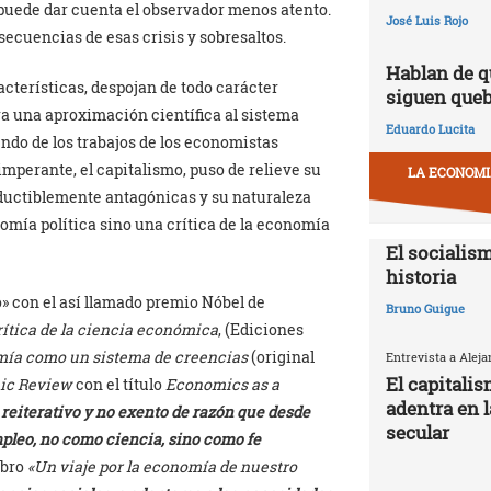
puede dar cuenta el observador menos atento.
José Luis Rojo
secuencias de esas crisis y sobresaltos.
Hablan de q
cterísticas, despojan de todo carácter
siguen que
ara una aproximación científica al sistema
Eduardo Lucita
ndo de los trabajos de los economistas
mperante, el capitalismo, puso de relieve su
LA ECONOMIA
reductiblemente antagónicas y su naturaleza
omía política sino una crítica de la economía
El socialism
historia
» con el así llamado premio Nóbel de
Bruno Guigue
rítica de la ciencia económica
, (Ediciones
mía como un sistema de creencias
(original
Entrevista a Alej
El capitali
ic Review
con el título
Economics as a
adentra en 
reiterativo y no exento de razón que desde
secular
mpleo, no como ciencia, sino como fe
ibro
«Un viaje por la economía de nuestro