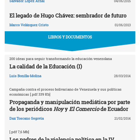
Salvador López Arnal
04/06/2015
El legado de Hugo Chávez: sembrador de futuro
Marco Velázquez Cristo
01/06/2013
LIBROS Y DOCUMENTOS
200 ideas para seguir transformando la educación venezolana
La calidad de la Educación (I)
Luis Bonilla-Molina
28/03/2014
Campaña contra el proceso bolivariano de Venezuela y sus políticas
económicas [.pdf 339 Kb]
Propaganda y manipulación mediática por parte
de los periódicos
Hoy
y
El Comercio
de Ecuador
Dax Toscano Segovia
21/02/2014
[.pdf 7,6 Mb]
Los padres de la violencia política en la IV