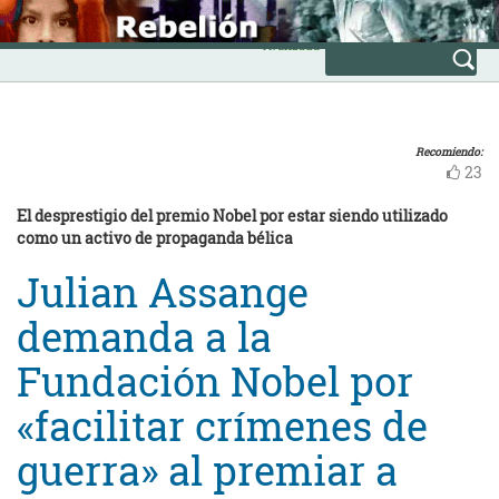
Skip
INICIO
to
Avanzada
content
Recomiendo:
23
El desprestigio del premio Nobel por estar siendo utilizado
como un activo de propaganda bélica
Julian Assange
demanda a la
Fundación Nobel por
«facilitar crímenes de
guerra» al premiar a