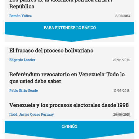
República
Ramón Yáñez
15/05/2013
PARA ENTENDER LO BÁSICO
El fracaso del proceso bolivariano
Edgardo Lander
20/08/2018
Referéndum revocatorio en Venezuela: Todo lo
que usted debe saber
Pablo Siris Seade
10/09/2016
Venezuela y los procesos electorales desde 1998
Itobé
,
Javier Couso Permuy
26/06/2015
OPINIÓN