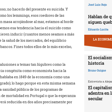
José Luis Rojo
so; no hacerlo del presente es suicida. Y
Como los lemmings, esos roedores de las
Hablan de q
 en masa arrojándose al mar, estamos al borde
siguen que
pemos esa tendencia hacia el suicido como
Eduardo Lucita
quieren inducir (cuantos menos seamos a más
LA ECONOMIA
la salud de los mercados, del equilibrio
 bancos. Fines todos ellos de lo más excelso,
El socialism
historia
 alusiones a temas tan lúgubres como la
cia congénita como economista hacia la
Bruno Guigue
 hablaba en 1849 de la economía como una
Entrevista a Alej
egrado); lo hago porque en esta misma semana
El capitali
a sanidad pública de los programas de
adentra en 
a de mortalidad en Portugal o que la esperanza
secular
 verá reducida en dos años precisamente por