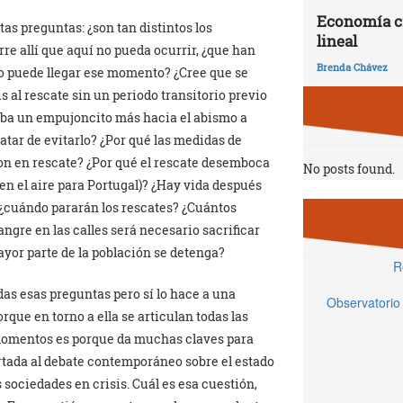
Economía ci
as preguntas: ¿son tan distintos los
lineal
re allí que aquí no pueda ocurrir, ¿que han
Brenda Chávez
no puede llegar ese momento? ¿Cree que se
s al rescate sin un periodo transitorio previo
aba un empujoncito más hacia el abismo a
tar de evitarlo? ¿Por qué las medidas de
ron en rescate? ¿Por qué el rescate desemboca
No posts found.
en el aire para Portugal)? ¿Hay vida después
 ¿cuándo pararán los rescates? ¿Cuántos
angre en las calles será necesario sacrificar
ayor parte de la población se detenga?
R
das esas preguntas pero sí lo hace a una
Observatorio
que en torno a ella se articulan todas las
s momentos es porque da muchas claves para
rtada al debate contemporáneo sobre el estado
sociedades en crisis. Cuál es esa cuestión,