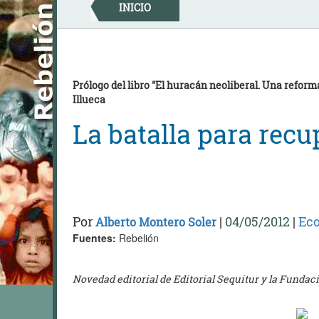
Skip
INICIO
to
content
Prólogo del libro "El huracán neoliberal. Una reforma
Illueca
La batalla para recu
Por
|
04/05/2012
|
Ec
Alberto Montero Soler
Fuentes:
Rebelión
Novedad editorial de Editorial Sequitur y la Funda