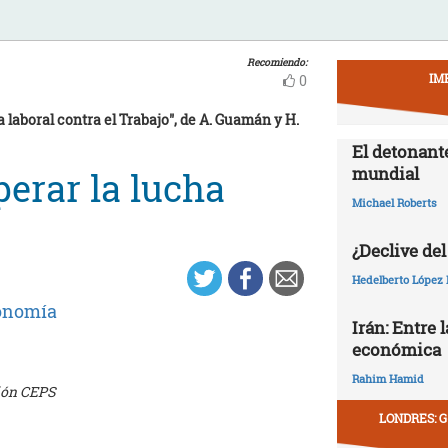
Recomiendo:
IM
0
 laboral contra el Trabajo", de A. Guamán y H.
El detonant
mundial
perar la lucha
Michael Roberts
¿Declive del
Hedelberto López 
onomía
Irán: Entre 
económica
Rahim Hamid
ción CEPS
LONDRES: G