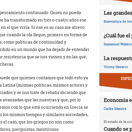
Las grandes
mpeoramiento continuado. Quien no pueda
e ha transformado en tres o cuatro años ese
Boaventura de So
en el que vivía. Si ese es su caso me atrevo
que cuando la ola llegue, primero en forma de
¿Cuál fue el
e, como políticas de continuidad y
Immanuel Wallers
erdido en un mundo que ha dejado de entender
e resistencia que se nos vienen y en las que,
La respuesta
cheras.
Vicenç Navarro
puede que quienes contamos que todo esto ya
ESPEC
a Latina (mismas políticas, mismos actores y
ados y se nos trate de rebatir diciendo que
Economía e
 avanzadas que las nuestras y que, por lo
demos con lo que está ocurriendo en Grecia se
Carles Manera
an los mismos tiempos y similares sociedades,
 el caso; que los griegos no son como
El estado de la c
Cuando se p
ores, juerguistas, mentirosos.