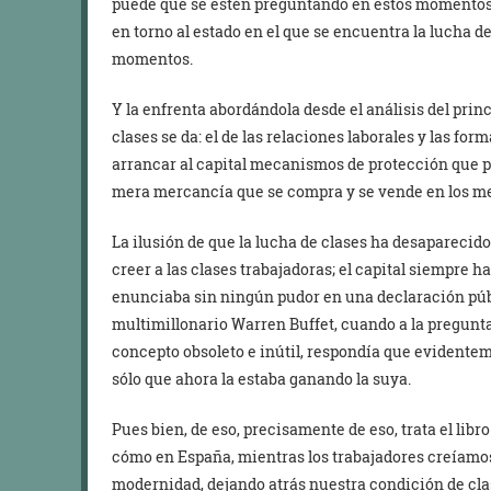
puede que se estén preguntando en estos momentos. 
en torno al estado en el que se encuentra la lucha de
momentos.
Y la enfrenta abordándola desde el análisis del prin
clases se da: el de las relaciones laborales y las fo
arrancar al capital mecanismos de protección que p
mera mercancía que se compra y se vende en los m
La ilusión de que la lucha de clases ha desaparecido
creer a las clases trabajadoras; el capital siempre ha
enunciaba sin ningún pudor en una declaración púb
multimillonario Warren Buffet, cuando a la pregunta 
concepto obsoleto e inútil, respondía que evidentem
sólo que ahora la estaba ganando la suya.
Pues bien, de eso, precisamente de eso, trata el libr
cómo en España, mientras los trabajadores creíamo
modernidad, dejando atrás nuestra condición de cla