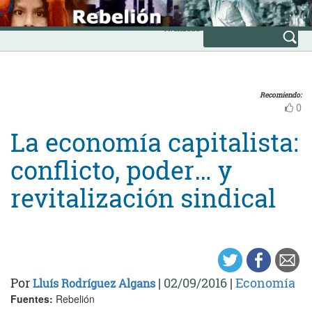
Skip
INICIO
to
Avanzada
content
Recomiendo:
0
La economía capitalista:
conflicto, poder… y
revitalización sindical
Por
|
02/09/2016
|
Economía
Lluís Rodríguez Algans
Fuentes:
Rebelión