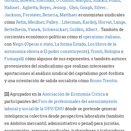
Gordon
,
Bowles
,
Sherman
,
O’Connor
,
Marglin
,
Shaikh
,
Pollin
,
Hahnel
…
Aglietta
,
Boyer
,
Jessop
…
Glyn
,
Gough
,
Silver
…
Jackson
,
Forstater
,
Beneria
,
Matthaei
economistas sindicales
cómo
Rehn
,
Meidner
,
Palley
…
Liberman
,
Kardelj
,
Horvat
,
Lange
,
Bettelheim
,
Vanek
,
Schweickart
,
Guillén
,
Albert
… También de
corrientes económico-políticas cómo el
operaísmo italiano
,
con
Negri
(
Operai e stato
,
La forma Estado
,
Los libros de la
autonomía obrera
o
El poder constituyente
),
Tronti
,
Bologna
o
Fumagalli
cómo algunos de sus exponentes, o también autores
provenientes del sindicalismo que realizan interesantes
aportaciones al análisis sindical del capitalismo post-fordista
y una orientación de salida socialista cómo
Bruno Trentin
.
[2]
Agrupados en la
Asociación de Economía Critica
o
participantes del
Foro de profesionales del asesoramiento
laboral y social de la UPV/EHU
dónde se pretende generar
inteligencia colectiva desde perspectiva laboralista (también
en ámbitos mercantil, administrativo o penal) para juristas,
economistas, asesores sindicales, trabajadores y trabajadoras,