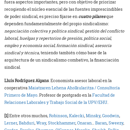
fuera aspectos importantes, pero con objetivo de priorizar
recogiendo el núcleo esencial de las fuentes imprescindibles
de poder sindical, es preciso fijarse en
cuatro pilares
que
dependen fundamentalmente del propio sindicalismo:
negociación colectiva y política sindical
;
gestión del conflicto
laboral, huelgas y repertorios de presión
;
política social,
empleo y economía social
;
formación sindical, asesoría
sindical y técnica
, teniendo también cómo base de la
arquitectura de un sindicalismo combativo, la financiación
sindical.
Lluís Rodríguez Algans
. Economista asesor laboral en la
cooperativa
Maiatzaren Lehena Aholkularitza / Consultoría
Primero de Mayo
. Profesor de postgrado en la
Facultad de
Relaciones Laborales y Trabajo Social de la UPV/EHU
.
[1]
Entre otros muchos,
Robinson
,
Kalecki
,
Minsky
,
Goodwin
,
Lerner
,
Bahduri
,
Wray
,
Stockhammer
,
Onaran
…
Baran
,
Sweezy
,