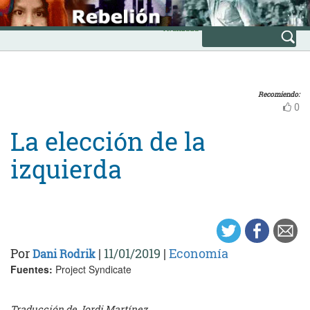
Skip
INICIO
to
Avanzada
content
Recomiendo:
0
La elección de la
izquierda
Por
|
11/01/2019
|
Economía
Dani Rodrik
Fuentes:
Project Syndicate
Traducción de Jordi Martínez