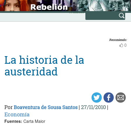
Skip
INICIO
to
Avanzada
content
Recomiendo:
0
La historia de la
austeridad
Por
|
27/11/2010
|
Boaventura de Sousa Santos
Economía
Fuentes:
Carta Maior