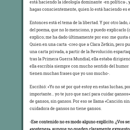
está haciendo la ideología dominante -en política-, y
hagas conscientemente, quien lo está haciendo es e
Entonces está el tema de la libertad. Y por otro lado
del poema, que no lo menciono, y puedo explicarlo (o
explico; me ha dado últimamente por eso: me gusta 
Quien en una carta -creo que a Clara Zetkin, pero 
una carta privada, a partir de la Revolución espartaqu
tras la Primera Guerra Mundial, ella estaba dirigiend
ella escribía siempre con mucho sentido del humor -
tienen muchas frases que yo uso mucho-.
Escribió: «Yo no sé por qué estoy en estas luchas, 
importante… yo te juro que nací para cuidar gansos»
de gansos, sin gansos. Por eso se llama «Canción sin 
cuidadora de gansos no tiene gansos.
-Ese contenido no es modo alguno explícito. ¿Vos se
«sostenes», aunque no queden claramente expuestos