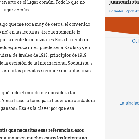
juancarlista
 en arte es el lugar común. Todo lo que no
l lugar común.
Salvador López Ar
, algo que me toca muy de cerca, el contenido
 no) en las lecturas -frecuentemente lo
que la gente lo conozca- es Rosa Luxemburg.
Cul
puedo equivocarme… puede ser a Kautsky-, en
ista, de finales de 1918, principios de 1919,
o la escisión de la Internacional Socialista, y
las cartas privadas siempre son fantásticas,
por qué todo el mundo me considera tan
. Y esa frase la tomé para hacer una cuidadora
La singlad
gansos». Esa es la clave: por qué esa
ntís que necesitás esas referencias, esos
; aunque en muchos casos los lectores no