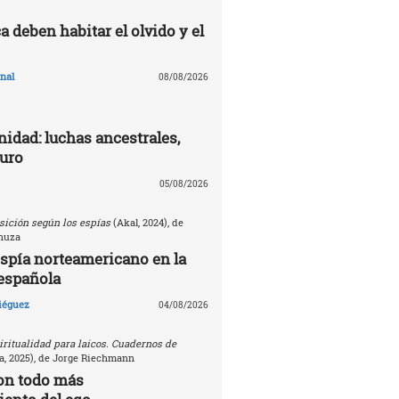
 deben habitar el olvido y el
nal
08/08/2026
nidad: luchas ancestrales,
turo
05/08/2026
sición según los espías
(Akal, 2024), de
nuza
espía norteamericano en la
española
Diéguez
04/08/2026
ritualidad para laicos. Cuadernos de
, 2025), de Jorge Riechmann
on todo más