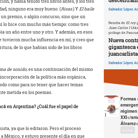
descentrami
n, y había tenido tres libros antes, y los tres
rdad, ninguno era muy bueno. (
Risas.
) Y
El baile
Salvador López Ar
r un premio, o algún concurso, sino que un
Reseña de
El rey 
o sí lo hice con mucho más tiempo: como tres
Juan Carlos I
(Akal
bía un año entre uno y otro. Y además, en esos
prólogo de Pascua
e tuvieron mucha influencia en mí, y creo que
Nueva contri
gigantesca 
ura, de lo que habían sido de los libros
juancarlista
Salvador López Ar
rma de sonido
, es una continuación del mismo
a incorporación de la política más orgánica,
modo como para no tener que hacer temas
nte metida en los poemas.
Formas d
emergen
 acá en Argentina? ¿Cuál fue el papel de
régimen 
XXI</sma
Álvarez<
nista, ya que lo editaron. Pero el proceso
Descargar
a México, y estuvo presente el día en que