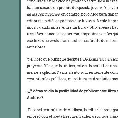
concursos: en México hay mucho estímulo a la creació
habían sacado un premio de «poesía joven». Y la ve
de las condiciones
, en cambio, no lo hice para gana
editor me pidió los poemas que tuviera. A este libr
años, cuando antes, entre un libro y otro, apenas ha
tres años, conocí a poetas contemporáneos míos qu
eso hizo una evolución mucho más fuerte de mi escrit
anteriores.
Y el libro que publiqué después,
De la materia en fo
proyecto. Y lo que lo unifica, mi estilo actual, es un
menos explícita. Ya me siento suficientemente có
coyunturales políticos; mi política está orgánicame
-¿Y cómo se dio la posibilidad de publicar este libro
Audisea?
-El papel central fue de Audisea, la editorial protago
empezó con el poeta Ezequiel Zaidenwerg, que viajó 