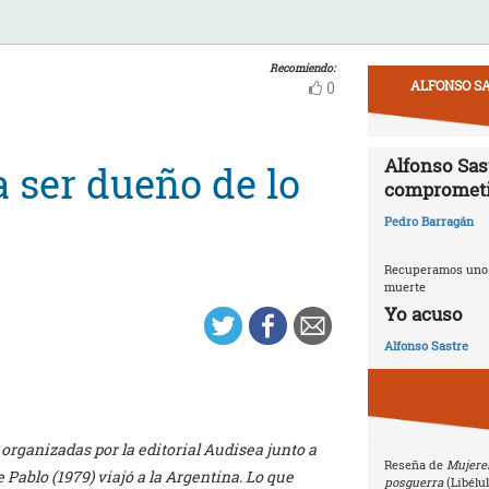
Recomiendo:
ALFONSO SA
0
Alfonso Sast
a ser dueño de lo
compromet
Pedro Barragán
Recuperamos uno d
muerte
Yo acuso
Alfonso Sastre
 organizadas por la editorial Audisea junto a
Reseña de
Mujeres
 Pablo (1979) viajó a la Argentina. Lo que
posguerra
(Libélu