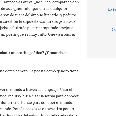
 Tampoco es difícil ¿no? Digo, comparado con
e de cualquier inteligencia de cualquier
La in
e son de fuera del ámbito literario -y poético
n cuestión la supuesta «cultura superior» del
ajador politizado puede comprender mejor a
Al
 un poeta, que es muy culto. Que va a buscar
oducir un escrito poético? ¿Y cuando es
esía como género. La poesía como género tiene
 ver el mundo a través del lenguaje. Usar el
o. Incluso, diría, usar la forma para conocer
intor diría: el lienzo para conocer el mundo.
 mundo. Pero la poesía se caracteriza por un
lector como del autor. Uno cuida cada sílaba;