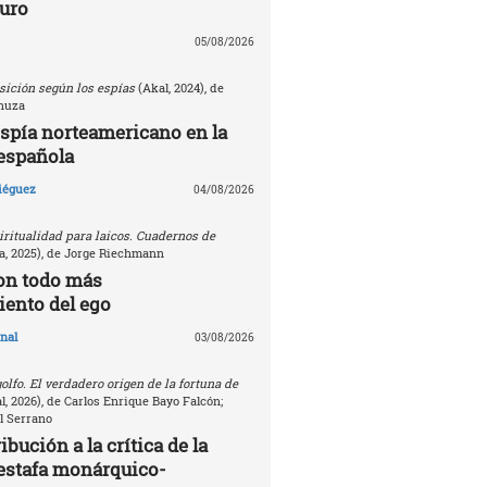
turo
05/08/2026
sición según los espías
(Akal, 2024), de
nuza
espía norteamericano en la
española
Diéguez
04/08/2026
ritualidad para laicos. Cuadernos de
, 2025), de Jorge Riechmann
on todo más
ento del ego
nal
03/08/2026
golfo. El verdadero origen de la fortuna de
, 2026), de Carlos Enrique Bayo Falcón;
l Serrano
bución a la crítica de la
estafa monárquico-