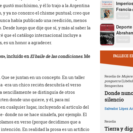
Imperios
 gustó muchísimo, y él lo trajo a la Argentina
Francia
o, y ya no conozco el chisme puntual; creo que
Descargar
 nunca había publicado una reedición, menos
Deporte
. Desde luego que dije que sí, y más al saber la
Abraham
ré que el catálogo internacional incluye a
Descargar
es, es un honor a agradecer.
FALLECE E
s», incluido en
El baile de las condiciones
. Me
Reseña de
Mujeres
 Que se juntan en un concepto. En un taller
posguerra
(Libélu
ía -era un chico recién descubría el verso
Bengoechea
sía sencillamente se distinguía de otros
Donde nunca
silencio
arten donde uno quiere, y él, para mí
 en cualquier lugar, incluyendo al artículo del
Salvador López Ar
e- donde no se hace sinalefa, por ejemplo. El
ablamos en verso (porque decidimos que a
Reseña
Tierra y dig
ntención. En realidad la prosa es un artificio