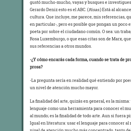
gustó mucho-mucho, vayas y busques e investigues.
Gerardo Deniz esto es el ABC. (
Risas.
) Está al alcanc
cultura. Que incluye, me parece, mis referencias, qu
en particular-, pero es posible que pongan un poco e
poeta por sobre el ciudadano común. O sea: un trab
Rosa Luxemburgo, o que esas citas son de Marx, que
sus referencias a otros mundos.
-¿Y cómo encarás cada forma, cuando se trata de pr
prosa?
-La pregunta sería en realidad qué entiendo por po
un nivel de atención mucho mayor.
La finalidad del arte, quizás en general, es la misma:
lenguaje como una herramienta para conocer el mund
al mundo; es la finalidad de todo arte. Aun si fuera p
Igual en literatura: usar el lenguaje para conocer al
nivel de atención mucho más concentrado, tanto del 