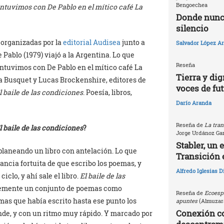
Bengoechea
tuvimos con De Pablo en el mítico café La
Donde nunca
silencio
, organizadas por la
editorial Audisea
junto a
Salvador López Ar
 Pablo (1979) viajó a la Argentina. Lo que
Reseña
tuvimos con De Pablo en el mítico café La
Tierra y dig
a Busquet y Lucas Brockenshire, editores de
voces de fu
l baile de las condiciones
. Poesía, libros,
Darío Aranda
Reseña de
La tran
l baile de las condiciones
?
Jorge Urdánoz Ga
Stabler, un 
 planeando un libro con antelación. Lo que
Transición 
tancia fortuita de que escribo los poemas, y
Alfredo Iglesias 
iclo, y ahí sale el libro.
El baile de las
plemente un conjunto de poemas como
Reseña de
Ecoespi
emas que había escrito hasta ese punto los
apuntes
(Almuzara
Conexión c
nde, y con un ritmo muy rápido. Y marcado por