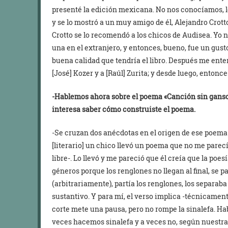
presenté la edición mexicana. No nos conocíamos, le
y se lo mostró a un muy amigo de él, Alejandro Crott
Crotto se lo recomendó a los chicos de Audisea. Yo
una en el extranjero, y entonces, bueno, fue un gusto
buena calidad que tendría el libro. Después me ente
[José] Kozer y a [Raúl] Zurita; y desde luego, entonc
-Hablemos ahora sobre el poema «Canción sin ganso
interesa saber cómo construiste el poema.
-Se cruzan dos anécdotas en el origen de ese poema.
[literario] un chico llevó un poema que no me parec
libre-. Lo llevó y me pareció que él creía que la poe
géneros porque los renglones no llegan al final, se p
(arbitrariamente), partía los renglones, los separaba
sustantivo. Y para mí, el verso implica -técnicament
corte mete una pausa, pero no rompe la sinalefa. H
veces hacemos sinalefa y a veces no, según nuestra i