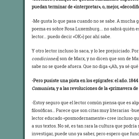
puedan terminar de «interpretar», o, mejor, «decodifi
-Me gusta lo que pasa cuando no se sabe. A mucha ge
poema es sobre Rosa Luxemburg…. no sabrá quién es
lector… puedo decir «OK») por ahí sabe.
Y otro lector incluso lo saca, y lo lee prejuiciado. Por
condiciones
] son de Marx, y no dicen que son de Ma
sabe no se quede afuera. Que no diga «¡Ah, ya sé qué t
-Pero pusiste una pista en los epígrafes: el año. 1844
Comunista
, y a las revoluciones de la «primavera de
-Estoy seguro que el lector común piensa que es alg
filosóficas… Parece que son citas muy literarias -bu
lector educado «posmodernamente» cree incluso que 
a sus textos. No sé, es tan rara la cultura que podrí
investigar, puede uno ya saber, pero espero que fun