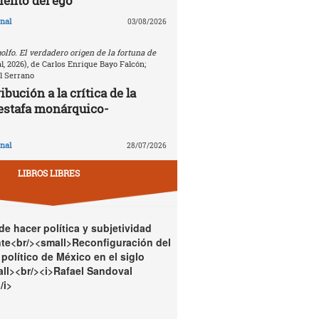
ento del ego
nal
03/08/2026
golfo. El verdadero origen de la fortuna de
, 2026), de Carlos Enrique Bayo Falcón;
l Serrano
bución a la crítica de la
estafa monárquico-
nal
28/07/2026
LIBROS LIBRES
e hacer política y subjetividad
te<br/><small>Reconfiguración del
político de México en el siglo
ll><br/><i>Rafael Sandoval
/i>