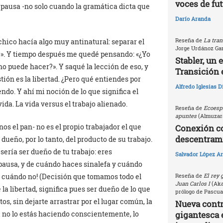
voces de fu
s pausa -no solo cuando la gramática dicta que
Darío Aranda
Reseña de
La tran
chico hacía algo muy antinatural: separar el
Jorge Urdánoz Ga
eso». Y tiempo después me quedé pensando: «¿Yo
Stabler, un 
o puede hacer?». Y saqué la lección de eso, y
Transición 
tión es la libertad. ¿Pero qué entiendes por
Alfredo Iglesias 
endo. Y ahí mi noción de lo que significa el
vida. La vida versus el trabajo alienado.
Reseña de
Ecoespi
apuntes
(Almuzara
s el pan- no es el propio trabajador el que
Conexión c
descentrami
ueño, por lo tanto, del producto de su trabajo.
 sería ser dueño de tu trabajo: eres
Salvador López Ar
pausa, y de cuándo haces sinalefa y cuándo
y cuándo no! (Decisión que tomamos todo el
Reseña de
El rey 
Juan Carlos I
(Akal
a libertad, significa pues ser dueño de lo que
prólogo de Pascua
s, sin dejarte arrastrar por el lugar común, la
Nueva contri
Si no lo estás haciendo conscientemente, lo
gigantesca 