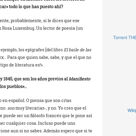
car» todo lo que has puesto ahí?
nte, probablemente, si le dices que ese
 Rosa Luxembug. Un lector de poesía (un
Torrent TH
 ejemplo, los epígrafes [del libro
El baile de las
rx… Para que quien sabe, sabe, y que el que no
ipo de literatura es!».
 y 1845, que son los años previos al
Manifiesto
 los pueblos»…
o en español. O piensa que son citas
eno:
son
muy literarias-, y no. Yo creo que el
Wiki
puede ser un filósofo francés que le pone así
a ser cualquier cosa. Incluso puede uno
cione aun si no sabes. Además espero que si te