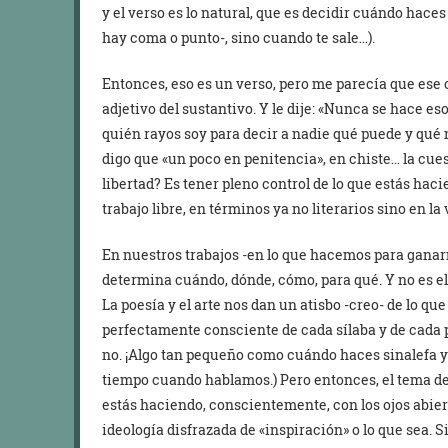
y el verso es lo natural, que es decidir cuándo hace
hay coma o punto-, sino cuando te sale…).
Entonces, eso es un verso, pero me parecía que ese 
adjetivo del sustantivo. Y le dije: «Nunca se hace 
quién rayos soy para decir a nadie qué puede y qué n
digo que «un poco en penitencia», en chiste… la cues
libertad? Es tener pleno control de lo que estás haci
trabajo libre, en términos ya no literarios sino en la 
En nuestros trabajos -en lo que hacemos para ganarno
determina cuándo, dónde, cómo, para qué. Y no es el d
La poesía y el arte nos dan un atisbo -creo- de lo que
perfectamente consciente de cada sílaba y de cada 
no. ¡Algo tan pequeño como cuándo haces sinalefa 
tiempo cuando hablamos.) Pero entonces, el tema de l
estás haciendo, conscientemente, con los ojos abierto
ideología disfrazada de «inspiración» o lo que sea. 