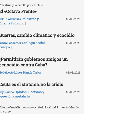
Palestina y la batalla por el relato
El «Octavo Frente»
Palestina y
Jaldía Abubakra
06/08/2026
|
Oriente Próximo
Guerras, cambio climático y ecocidio
Ecología social
,
Silvio Schachter
06/08/2026
|
Europa
¿Permitirán gobiernos amigos un
genocidio contra Cuba?
|
Cuba
Hedelberto López Blanch
06/08/2026
Ceuta es el síntoma, no la crisis
Opinión
,
Racismo y
Jay Naidoo
06/08/2026
|
opresión capitalista
El tecnofeudalismo como capítulo local del Proyecto-Mundo
en curso.