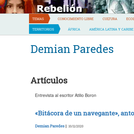
Skip
to
content
TEMAS
CONOCIMIENTO LIBRE
CULTURA
ECO
TERRITORIOS
ÁFRICA
AMÉRICA LATINA Y CARIBE
Demian Paredes
Artículos
Entrevista al escritor Atilio Boron
«Bitácora de un navegante», anto
Demian Paredes
|
10/11/2020