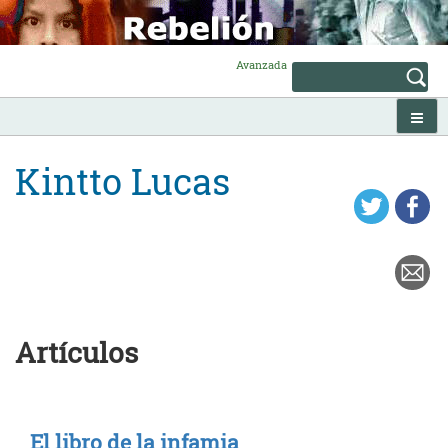
Skip
to
content
Avanzada
Kintto Lucas
Artículos
El libro de la infamia