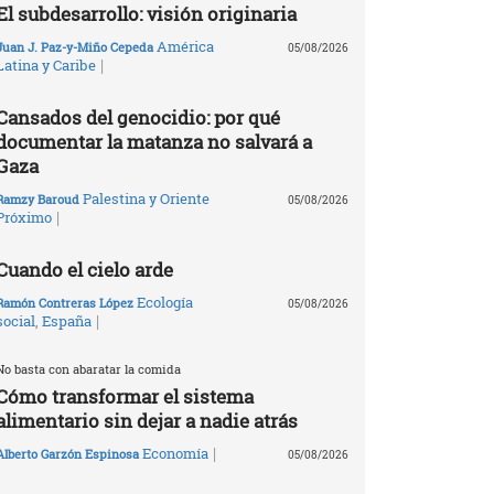
El subdesarrollo: visión originaria
América
Juan J. Paz-y-Miño Cepeda
05/08/2026
|
Latina y Caribe
Cansados del genocidio: por qué
documentar la matanza no salvará a
Gaza
Palestina y Oriente
Ramzy Baroud
05/08/2026
|
Próximo
Cuando el cielo arde
Ecología
Ramón Contreras López
05/08/2026
|
social
,
España
No basta con abaratar la comida
Cómo transformar el sistema
alimentario sin dejar a nadie atrás
|
Economía
Alberto Garzón Espinosa
05/08/2026