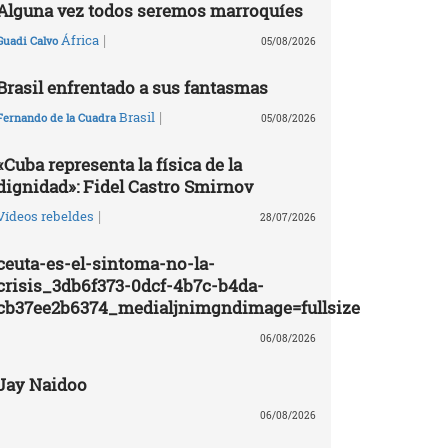
Alguna vez todos seremos marroquíes
|
África
Guadi Calvo
05/08/2026
Brasil enfrentado a sus fantasmas
|
Brasil
Fernando de la Cuadra
05/08/2026
«Cuba representa la física de la
dignidad»: Fidel Castro Smirnov
|
Vídeos rebeldes
28/07/2026
ceuta-es-el-sintoma-no-la-
crisis_3db6f373-0dcf-4b7c-b4da-
cb37ee2b6374_medialjnimgndimage=fullsize
06/08/2026
Jay Naidoo
06/08/2026