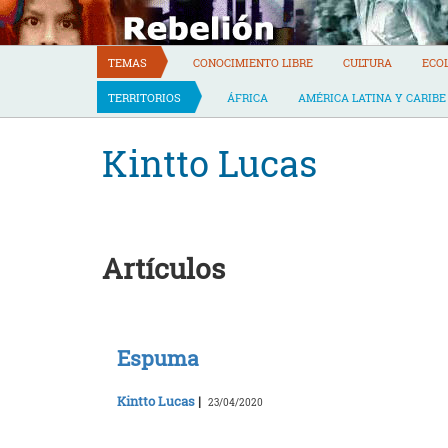
Skip
to
content
TEMAS
CONOCIMIENTO LIBRE
CULTURA
ECO
TERRITORIOS
ÁFRICA
AMÉRICA LATINA Y CARIBE
Kintto Lucas
Artículos
Espuma
Kintto Lucas
|
23/04/2020