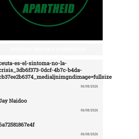
PALESTINA: DERECHO A LA RESISTENCIA
ceuta-es-el-sintoma-no-la-
crisis_3db6f373-0dcf-4b7c-b4da-
cb37ee2b6374_medialjnimgndimage=fullsize
06/08/2026
Jay Naidoo
06/08/2026
6a72581867e4f
06/08/2026