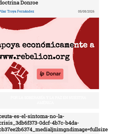
doctrina Donroe
Pilar Troya Fernández
05/08/2026
POR LA SOBERANÍA Y LA PAZ EN NUESTRA
AMÉRICA
ceuta-es-el-sintoma-no-la-
crisis_3db6f373-0dcf-4b7c-b4da-
cb37ee2b6374_medialjnimgndimage=fullsize