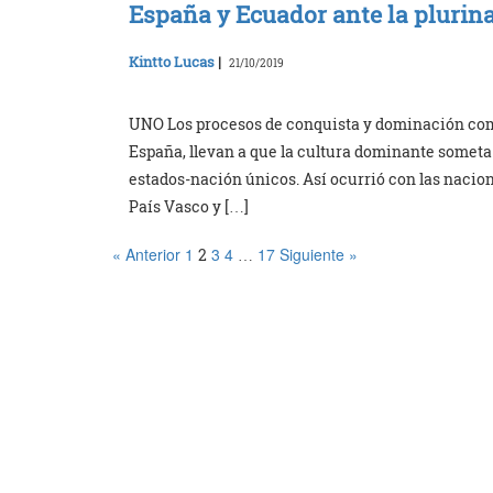
España y Ecuador ante la plurin
Kintto Lucas
|
21/10/2019
UNO Los procesos de conquista y dominación como
España, llevan a que la cultura dominante someta a
estados-nación únicos. Así ocurrió con las nacio
País Vasco y […]
« Anterior
1
3
4
17
Siguiente »
2
…