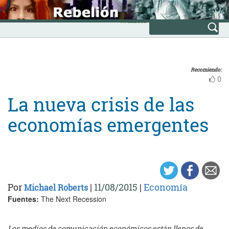
Skip
INICIO
to
Avanzada
content
Recomiendo:
0
La nueva crisis de las
economías emergentes
Por
|
11/08/2015
|
Economía
Michael Roberts
Fuentes:
The Next Recession
Los medios de comunicación económicos están llenos de