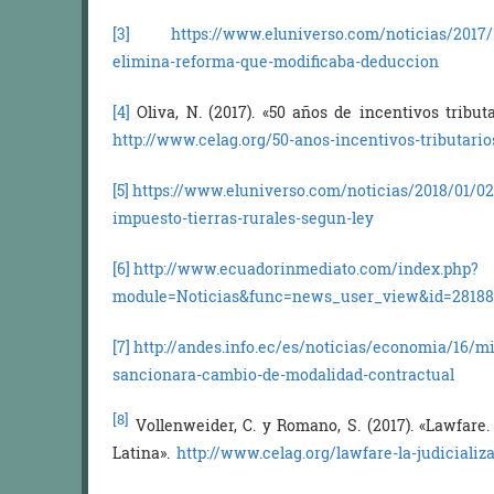
[3]
https://www.eluniverso.com/noticias/2017/
elimina-reforma-que-modificaba-deduccion
[4]
Oliva, N. (2017). «50 años de incentivos tribut
http://www.celag.org/50-anos-incentivos-tributario
[5]
https://www.eluniverso.com/noticias/2018/01/02
impuesto-tierras-rurales-segun-ley
[6]
http://www.ecuadorinmediato.com/index.php?
module=Noticias&func=news_user_view&id=2818
[7]
http://andes.info.ec/es/noticias/economia/16/mi
sancionara-cambio-de-modalidad-contractual
[8]
Vollenweider, C. y Romano, S. (2017). «Lawfare.
Latina».
http://www.celag.org/lawfare-la-judicializ