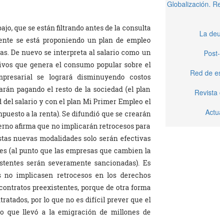
Globalización. 
ajo, que se están filtrando antes de la consulta
La deu
mente se está proponiendo un plan de empleo
sas. De nuevo se interpreta al salario como un
Post-
sivos que genera el consumo popular sobre el
Red de e
presarial se logrará disminuyendo costos
arán pagando el resto de la sociedad (el plan
Revista
d del salario y con el plan Mi Primer Empleo el
Actu
mpuesto a la renta). Se difundió que se crearán
erno afirma que no implicarán retrocesos para
stas nuevas modalidades solo serán efectivas
tes (al punto que las empresas que cambien la
istentes serán severamente sancionadas). Es
s no implicasen retrocesos en los derechos
 contratos preexistentes, porque de otra forma
ratados, por lo que no es difícil prever que el
 que llevó a la emigración de millones de