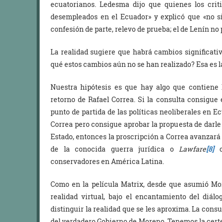
ecuatorianos. Ledesma dijo que quienes los cri
desempleados en el Ecuador» y explicó que «no si
confesión de parte, relevo de prueba; el de Lenín no
La realidad sugiere que habrá cambios significati
qué estos cambios aún no se han realizado? Esa es l
Nuestra hipótesis es que hay algo que contiene l
retorno de Rafael Correa. Si la consulta consigue e
punto de partida de las políticas neoliberales en E
Correa pero consigue aprobar la propuesta de darle
Estado, entonces la proscripción a Correa avanzará p
de la conocida guerra jurídica o
Lawfare
[8]
c
conservadores en América Latina.
Como en la película Matrix, desde que asumió Mo
realidad virtual, bajo el encantamiento del diál
distinguir la realidad que se les aproxima. La cons
del verdadero Gobierno de Moreno. Tenemos la certe