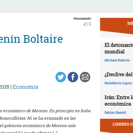
Recomiendo:
IM
0
enín Boltaire
El detonant
mundial
Michael Roberts
¿Declive del
Hedelberto López 
2018
|
Economía
Irán: Entre 
económica
rno económico de Moreno. En principio no hubo
Rahim Hamid
sarrollistas. Ni se ha avanzado en las
LONDRES: G
 el gobierno económico de Moreno solo
od news? Se puede afirmar […]