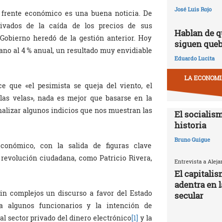
José Luis Rojo
l frente económico es una buena noticia. De
ivados de la caída de los precios de sus
Hablan de q
Gobierno heredó de la gestión anterior. Hoy
siguen que
no al 4 % anual, un resultado muy envidiable
Eduardo Lucita
LA ECONOMIA
e que «el pesimista se queja del viento, el
 las velas», nada es mejor que basarse en la
analizar algunos indicios que nos muestran las
El socialism
historia
Bruno Guigue
onómico, con la salida de figuras clave
 revolución ciudadana, como Patricio Rivera,
Entrevista a Alej
El capitali
adentra en 
n complejos un discurso a favor del Estado
secular
a algunos funcionarios y la intención de
al sector privado del dinero electrónico
[1]
y la