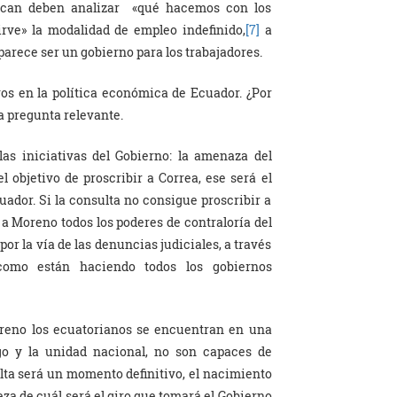
tican deben analizar «qué hacemos con los
rve» la modalidad de empleo indefinido,
[7]
a
 parece ser un gobierno para los trabajadores.
vos en la política económica de Ecuador. ¿Por
a pregunta relevante.
as iniciativas del Gobierno: la amenaza del
l objetivo de proscribir a Correa, ese será el
cuador. Si la consulta no consigue proscribir a
 a Moreno todos los poderes de contraloría del
or la vía de las denuncias judiciales, a través
omo están haciendo todos los gobiernos
reno los ecuatorianos se encuentran en una
ogo y la unidad nacional, no son capaces de
ulta será un momento definitivo, el nacimiento
za de cuál será el giro que tomará el Gobierno