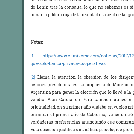
de Lenín tras la consulta, lo que no sabemos es s
tomar la píldora roja de la realidad o la azul de la ig
No.
Notas:
[1]
https://www.eluniverso.com/noticias/2017/1
que-solo-banca-privada-cooperativas
[2]
Llama la atención la obsesión de los dirigen
aviones presidenciales. La propuesta de Moreno no 
Argentina para ganar la elección que lo llevó a l
vendió. Alan García en Perú también utilizó e
originalidad, en su primer año viajaba en vuelos pri
terminar el primer año de Gobierno, ya se sintió
verdaderas preferencias anunciando que comprarí
Esta obsesión justifica un análisis psicológico prof