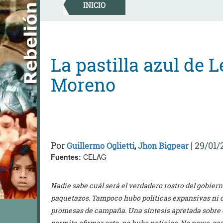
Skip
INICIO
to
content
La pastilla azul de L
Moreno
Por
|
29/01/
Guillermo Oglietti
,
Jhon Bigpear
Fuentes:
CELAG
Nadie sabe cuál será el verdadero rostro del gobie
paquetazos. Tampoco hubo políticas expansivas ni de
promesas de campaña. Una síntesis apretada sobre
permite afirmar esto, no hubo noticias. No news, go