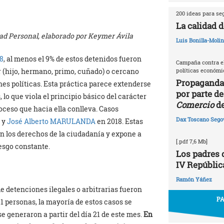
200 ideas para se
La calidad d
tad Personal, elaborado por Keymer Ávila
Luis Bonilla-Moli
8
, al menos el 9% de estos detenidos fueron
Campaña contra el
políticas económic
r (hijo, hermano, primo, cuñado) o cercano
Propaganda
es políticas. Esta práctica parece extenderse
por parte de
lo que viola el principio básico del carácter
Comercio
de
oceso que hacia ella conlleva. Casos
Dax Toscano Sego
 y
José Alberto MARULANDA
en 2018. Estas
n los derechos de la ciudadanía y expone a
[.pdf 7,6 Mb]
iesgo constante.
Los padres d
IV Repúblic
Ramón Yáñez
e detenciones ilegales o arbitrarias fueron
PA
21 personas, la mayoría de estos casos se
e generaron a partir del día 21 de este mes.
En