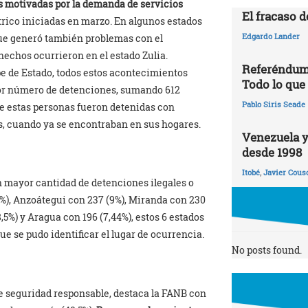
ís motivadas por la demanda de servicios
El fracaso d
éctrico iniciadas en marzo. En algunos estados
Edgardo Lander
que generó también problemas con el
hechos ocurrieron en el estado Zulia.
Referéndum 
pe de Estado, todos estos acontecimientos
Todo lo que
or número de detenciones, sumando 612
Pablo Siris Seade
de estas personas fueron detenidas con
s, cuando ya se encontraban en sus hogares.
Venezuela y
desde 1998
Itobé
,
Javier Cous
n mayor cantidad de detenciones ilegales o
,4%), Anzoátegui con 237 (9%), Miranda con 230
(8,5%) y Aragua con 196 (7,44%), estos 6 estados
ue se pudo identificar el lugar de ocurrencia.
No posts found.
 de seguridad responsable, destaca la FANB con