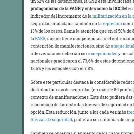
un 52% de las detenciones, la GNB está involucrada 
protagonismo de la FANB y entes como la DGCIM
en 
indicador del incremento de la
militarización en la 
seguridad ciudadana, también en la
represión
contra
13% de los casos, llama la atención que en el 58% de
la
FAES
, que no tiene competencias ni el entrenami
contención de manifestaciones, sino de
ataque leta
intervenciones deberían ser
excepcionales
y no cot
nacionales practicaron el 73,6% de estas detencione
18,6% y los estadales con el 7,8%.
Sobre este particular destaca la considerable reduc
distintas fuerzas de seguridad (en más de 80 puntos
contexto de manifestaciones. Este dato pudiera dar 
reacomodo de las distintas fuerzas de seguridad en 
opción. Esta reducción, junto a los cada vez más
fre
fuerzas de seguridad
, pudieran ser síntomas de un 
También se observa un aumento de los casos protago