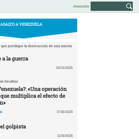
Avanzada
ASALTO A VENEZUELA
que justifique la destrucción de una nación
 a la guerra
20/12/2025
am Serafino
Venezuela?: «Una operación
que multiplica el efecto de
n»
a
17/10/2025
l golpista
11/10/2025