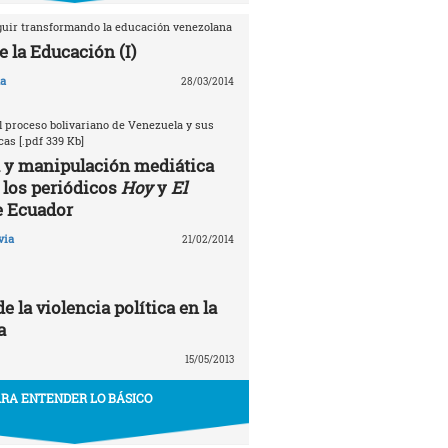
guir transformando la educación venezolana
e la Educación (I)
na
28/03/2014
 proceso bolivariano de Venezuela y sus
as [.pdf 339 Kb]
 y manipulación mediática
 los periódicos
Hoy
y
El
 Ecuador
via
21/02/2014
e la violencia política en la
a
15/05/2013
RA ENTENDER LO BÁSICO