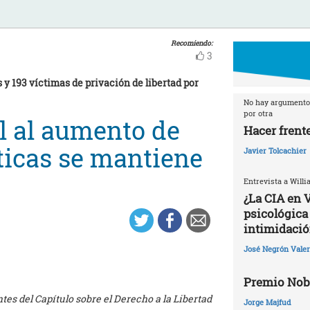
Recomiendo:
3
 y 193 víctimas de privación de libertad por
No hay argumento 
por otra
l al aumento de
Hacer frente
ticas se mantiene
Javier Tolcachier
Entrevista a Willi
¿La CIA en 
psicológica 
intimidació
José Negrón Valer
Premio Nobe
es del Capítulo sobre el Derecho a la Libertad
Jorge Majfud