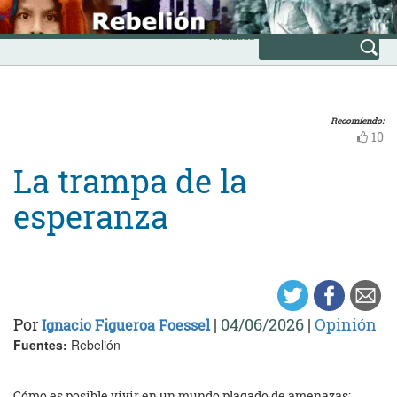
Skip
INICIO
to
Avanzada
content
Recomiendo:
10
La trampa de la
esperanza
Por
|
04/06/2026
|
Opinión
Ignacio Figueroa Foessel
Fuentes:
Rebelión
Cómo es posible vivir en un mundo plagado de amenazas;