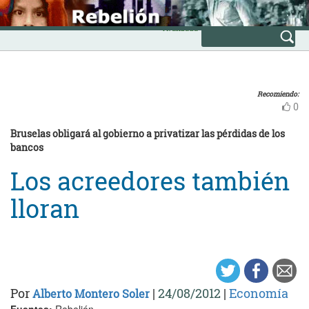
Skip
INICIO
to
Avanzada
content
Recomiendo:
0
Bruselas obligará al gobierno a privatizar las pérdidas de los
bancos
Los acreedores también
lloran
Por
|
24/08/2012
|
Economía
Alberto Montero Soler
Fuentes:
Rebelión