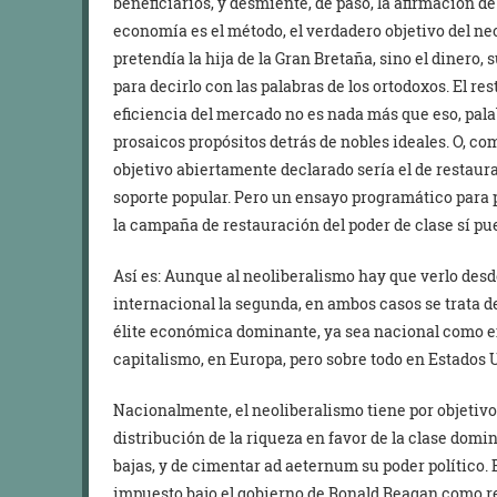
beneficiarios, y desmiente, de paso, la afirmación de
economía es el método, el verdadero objetivo del ne
pretendía la hija de la Gran Bretaña, sino el dinero
para decirlo con las palabras de los ortodoxos. El rest
eficiencia del mercado no es nada más que eso, pala
prosaicos propósitos detrás de nobles ideales. O, c
objetivo abiertamente declarado sería el de restaur
soporte popular. Pero un ensayo programático para 
la campaña de restauración del poder de clase sí pue
Así es: Aunque al neoliberalismo hay que verlo desd
internacional la segunda, en ambos casos se trata de
élite económica dominante, ya sea nacional como en 
capitalismo, en Europa, pero sobre todo en Estados 
Nacionalmente, el neoliberalismo tiene por objetivo r
distribución de la riqueza en favor de la clase domi
bajas, y de cimentar ad aeternum su poder político. 
impuesto bajo el gobierno de Ronald Reagan como rea