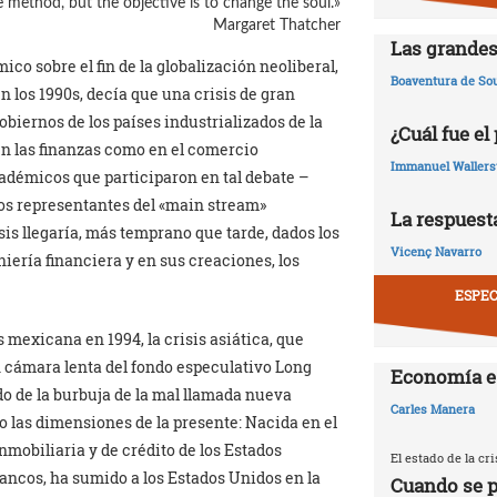
 method, but the objective is to change the soul.»
Margaret Thatcher
Las grandes
o sobre el fin de la globalización neoliberal,
Boaventura de So
 los 1990s, decía que una crisis de gran
biernos de los países industrializados de la
¿Cuál fue el
 en las finanzas como en el comercio
Immanuel Wallers
cadémicos que participaron en tal debate –
los representantes del «main stream»
La respuesta
is llegaría, más temprano que tarde, dados los
Vicenç Navarro
iería financiera y en sus creaciones, los
ESPEC
s mexicana en 1994, la crisis asiática, que
n cámara lenta del fondo especulativo Long
Economía e
o de la burbuja de la mal llamada nueva
Carles Manera
o las dimensiones de la presente: Nacida en el
nmobiliaria y de crédito de los Estados
El estado de la c
 bancos, ha sumido a los Estados Unidos en la
Cuando se p