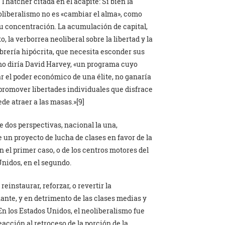
 Thatcher citada en el acápite: Si bien la
oliberalismo no es «cambiar el alma», como
, su concentración. La acumulación de capital,
o, la verborrea neoliberal sobre la libertad y la
brería hipócrita, que necesita esconder sus
omo diría David Harvey, «un programa cuyo
ar el poder económico de una élite, no ganaría
promover libertades individuales que disfrace
de atraer a las masas.»[9]
e dos perspectivas, nacional la una,
 un proyecto de lucha de clases en favor de la
el primer caso, o de los centros motores del
Unidos, en el segundo.
einstaurar, reforzar, o revertir la
nante, y en detrimento de las clases medias y
En los Estados Unidos, el neoliberalismo fue
cción al retroceso de la porción de la