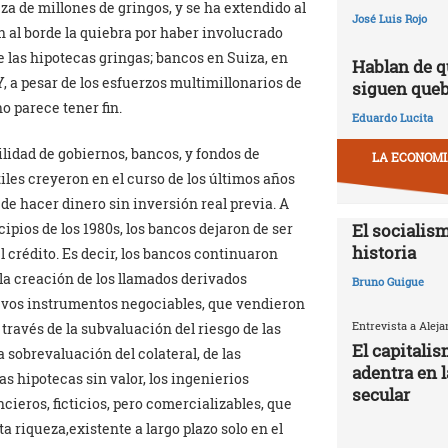
za de millones de gringos, y se ha extendido al
José Luis Rojo
 al borde la quiebra por haber involucrado
e las hipotecas gringas; bancos en Suiza, en
Hablan de q
, a pesar de los esfuerzos multimillonarios de
siguen que
no parece tener fin.
Eduardo Lucita
bilidad de gobiernos, bancos, y fondos de
LA ECONOMIA
les creyeron en el curso de los últimos años
e hacer dinero sin inversión real previa. A
El socialism
cipios de los 1980s, los bancos dejaron de ser
historia
 crédito. Es decir, los bancos continuaron
 la creación de los llamados derivados
Bruno Guigue
uevos instrumentos negociables, que vendieron
Entrevista a Alej
través de la subvaluación del riesgo de las
El capitali
 sobrevaluación del colateral, de las
adentra en 
as hipotecas sin valor, los ingenierios
secular
ncieros, ficticios, pero comercializables, que
a riqueza,existente a largo plazo solo en el