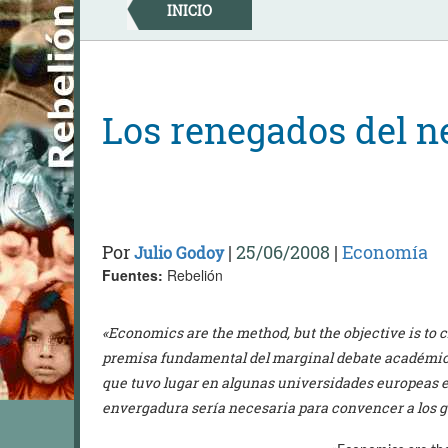
Skip
INICIO
to
content
Los renegados del n
Por
|
25/06/2008
|
Economía
Julio Godoy
Fuentes:
Rebelión
«Economics are the method, but the objective is to 
premisa fundamental del marginal debate académico s
que tuvo lugar en algunas universidades europeas en
envergadura sería necesaria para convencer a los go