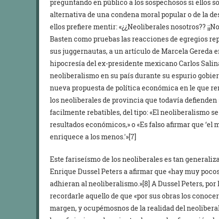
preguntando en público a los sospechosos si ellos s
alternativa de una condena moral popular o de la d
ellos prefiere mentir: «¿¿Neoliberales nosotros?? ¡¡
Basten como pruebas las reacciones de egregios rep
sus juggernautas, a un artículo de Marcela Gereda e
hipocresía del ex-presidente mexicano Carlos Salina
neoliberalismo en su país durante su espurio gobier
nueva propuesta de política económica en le que re
los neoliberales de provincia que todavía defienden 
facilmente rebatibles, del tipo: «El neoliberalismo 
resultados económicos,» o «Es falso afirmar que ‘el
enriquece a los menos.'»[7]
Este fariseísmo de los neoliberales es tan generali
Enrique Dussel Peters a afirmar que «hay muy pocos
adhieran al neoliberalismo.»[8] A Dussel Peters, po
recordarle aquello de que «por sus obras los conoceré
margen, y ocupémosnos de la realidad del neoliberal