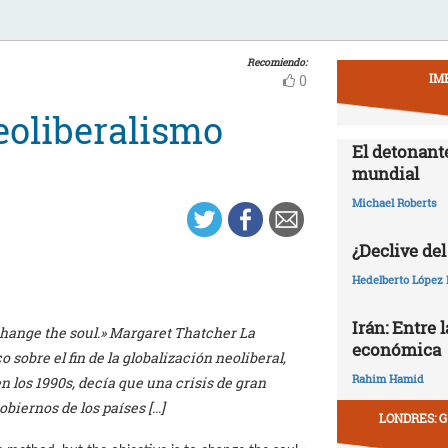
Recomiendo:
IM
0
eoliberalismo
El detonant
mundial
Michael Roberts
¿Declive del
Hedelberto López 
Irán: Entre 
change the soul.» Margaret Thatcher La
económica
obre el fin de la globalización neoliberal,
Rahim Hamid
 los 1990s, decía que una crisis de gran
biernos de los países […]
LONDRES: G