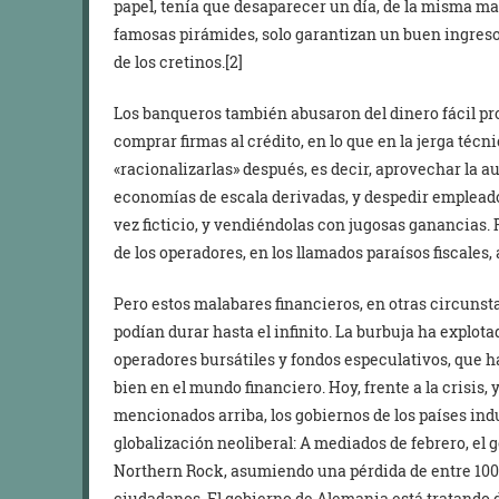
papel, tenía que desaparecer un día, de la misma m
famosas pirámides, solo garantizan un buen ingreso
de los cretinos.[2]
Los banqueros también abusaron del dinero fácil pr
comprar firmas al crédito, en lo que en la jerga téc
«racionalizarlas» después, es decir, aprovechar la a
economías de escala derivadas, y despedir empleados
vez ficticio, y vendiéndolas con jugosas ganancias.
de los operadores, en los llamados paraísos fiscales
Pero estos malabares financieros, en otras circunst
podían durar hasta el infinito. La burbuja ha explota
operadores bursátiles y fondos especulativos, que 
bien en el mundo financiero. Hoy, frente a la crisi
mencionados arriba, los gobiernos de los países ind
globalización neoliberal: A mediados de febrero, el
Northern Rock, asumiendo una pérdida de entre 100 y
ciudadanos. El gobierno de Alemania está tratando d