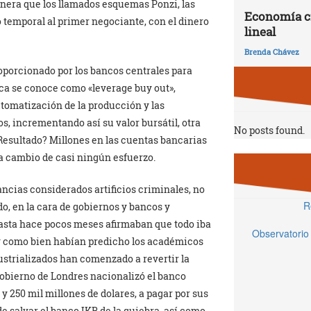
anera que los llamados esquemas Ponzi, las
Economía ci
 temporal al primer negociante, con el dinero
lineal
Brenda Chávez
oporcionado por los bancos centrales para
nica se conoce como «leverage buy out»,
utomatización de la producción y las
, incrementando así su valor bursátil, otra
No posts found.
 Resultado? Millones en las cuentas bancarias
, a cambio de casi ningún esfuerzo.
ancias considerados artificios criminales, no
R
do, en la cara de gobiernos y bancos y
hasta hace pocos meses afirmaban que todo iba
Observatorio
s, y como bien habían predicho los académicos
ustrializados han comenzado a revertir la
 gobierno de Londres nacionalizó el banco
 250 mil millones de dolares, a pagar por sus
e salvar el banco IKB de la quiebra, así como