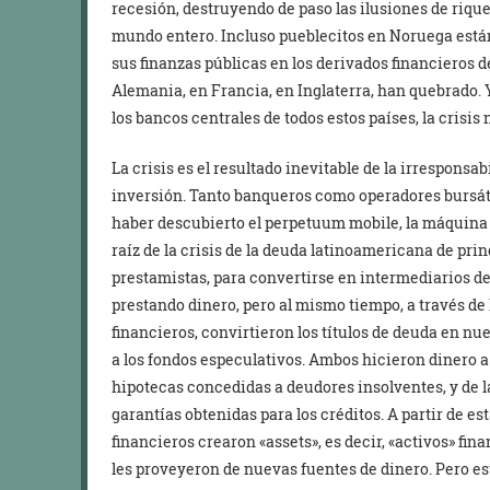
recesión, destruyendo de paso las ilusiones de rique
mundo entero. Incluso pueblecitos en Noruega están
sus finanzas públicas en los derivados financieros d
Alemania, en Francia, en Inglaterra, han quebrado. Y
los bancos centrales de todos estos países, la crisis 
La crisis es el resultado inevitable de la irresponsa
inversión. Tanto banqueros como operadores bursáti
haber descubierto el perpetuum mobile, la máquina d
raíz de la crisis de la deuda latinoamericana de prin
prestamistas, para convertirse en intermediarios del
prestando dinero, pero al mismo tiempo, a través de
financieros, convirtieron los títulos de deuda en n
a los fondos especulativos. Ambos hicieron dinero a 
hipotecas concedidas a deudores insolventes, y de la
garantías obtenidas para los créditos. A partir de est
financieros crearon «assets», es decir, «activos» fina
les proveyeron de nuevas fuentes de dinero. Pero est