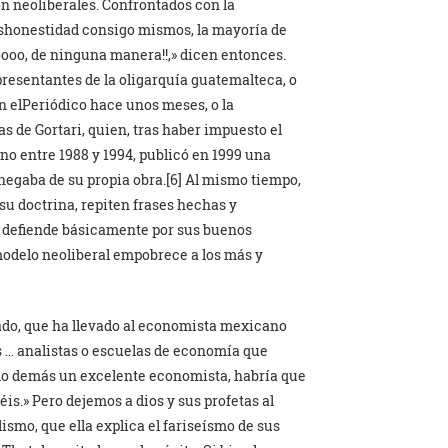
on neoliberales. Confrontados con la
eshonestidad consigo mismos, la mayoría de
Noooo, de ninguna manera!!,» dicen entonces.
resentantes de la oligarquía guatemalteca, o
n elPeriódico hace unos meses, o la
s de Gortari, quien, tras haber impuesto el
no entre 1988 y 1994, publicó en 1999 una
negaba de su propia obra.[6] Al mismo tiempo,
su doctrina, repiten frases hechas y
se defiende básicamente por sus buenos
 modelo neoliberal empobrece a los más y
zado, que ha llevado al economista mexicano
 … analistas o escuelas de economía que
r lo demás un excelente economista, habría que
is.» Pero dejemos a dios y sus profetas al
ismo, que ella explica el fariseísmo de sus