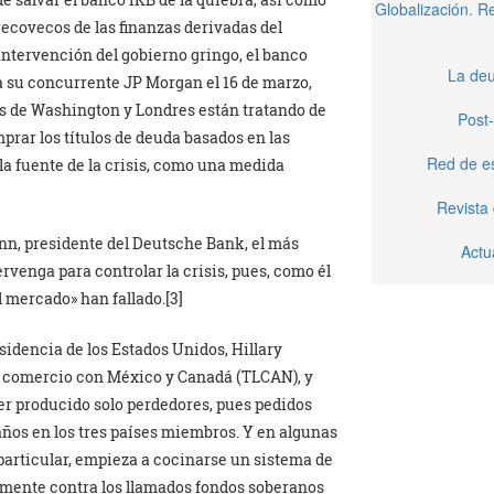
Globalización. 
 recovecos de las finanzas derivadas del
intervención del gobierno gringo, el banco
La deu
a su concurrente JP Morgan el 16 de marzo,
es de Washington y Londres están tratando de
Post-
rar los títulos de deuda basados en las
Red de e
la fuente de la crisis, como una medida
Revista
n, presidente del Deutsche Bank, el más
Actu
rvenga para controlar la crisis, pues, como él
l mercado» han fallado.[3]
sidencia de los Estados Unidos, Hillary
re comercio con México y Canadá (TLCAN), y
er producido solo perdedores, pues pedidos
años en los tres países miembros. Y en algunas
particular, empieza a cocinarse un sistema de
samente contra los llamados fondos soberanos