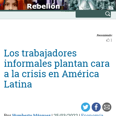
Skip
INICIO
to
Avanzada
content
Recomiendo:
1
Los trabajadores
informales plantan cara
a la crisis en América
Latina
Por
|
25/03/2022
|
Economía
Humberto Márquez