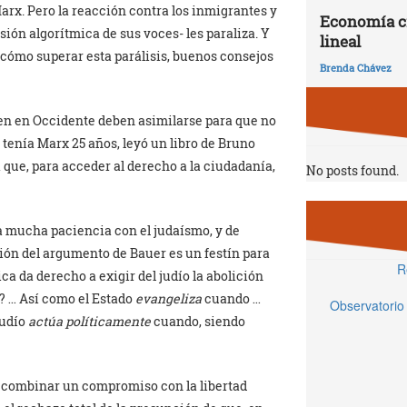
arx. Pero la reacción contra los inmigrantes y
Economía ci
rsión algorítmica de sus voces- les paraliza. Y
lineal
 cómo superar esta parálisis, buenos consejos
Brenda Chávez
en en Occidente deben asimilarse para que no
enía Marx 25 años, leyó un libro de Bruno
 que, para acceder al derecho a la ciudadanía,
No posts found.
a mucha paciencia con el judaísmo, y de
ón del argumento de Bauer es un festín para
R
ica da derecho a exigir del judío la abolición
n? … Así como el Estado
evangeliza
cuando …
Observatorio
judío
actúa políticamente
cuando, siendo
 combinar un compromiso con la libertad