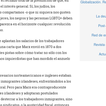
 el rechazo total de la presunción de que, en
Globalización. 
 interés general. Sí, los judíos, los
o compartamos -o que ni siquiera nos gusten
La deu
jeres, los negros y las personas LGBTQ+ deben
parezca en el horizonte cualquier revolución
Post-
so.
Red de e
aplastan los salarios de los trabajadores
Revista
 una carta que Marx envió en 1870 a dos
es pistas sobre cómo tratar no sólo con los
Actu
os izquierdistas que han mordido el anzuelo
resarios norteamericanos e ingleses estaban
s inmigrantes irlandeses, enfrentándolos a los
aboral. Pero para Marx era contraproducente
tes irlandeses y adoptaran postulados
desterrar a los trabajadores inmigrantes, sino
os sindicatos, o la austeridad fiscal, entonces