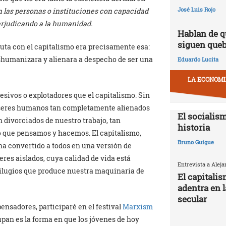
José Luis Rojo
en las personas o instituciones con capacidad
perjudicando a la humanidad.
Hablan de q
siguen que
uta con el capitalismo era precisamente esa:
eshumanizara y alienara a despecho de ser una
Eduardo Lucita
LA ECONOMIA
esivos o explotadores que el capitalismo. Sin
s seres humanos tan completamente alienados
El socialism
 divorciados de nuestro trabajo, tan
historia
o que pensamos y hacemos. El capitalismo,
Bruno Guigue
 ha convertido a todos en una versión de
res aislados, cuya calidad de vida está
Entrevista a Alej
ilugios que produce nuestra maquinaria de
El capitali
adentra en 
secular
pensadores, participaré en el festival
Marxism
pan es la forma en que los jóvenes de hoy