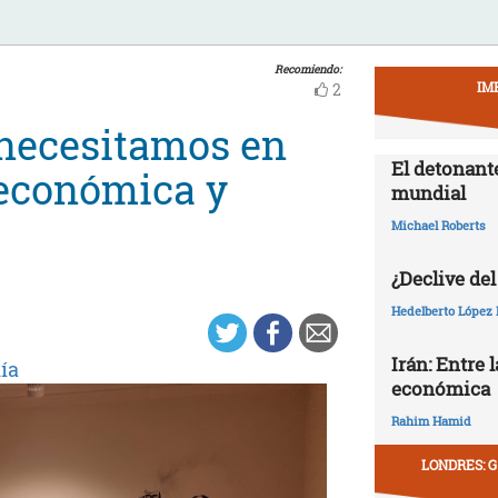
Recomiendo:
IM
2
 necesitamos en
El detonant
 económica y
mundial
Michael Roberts
¿Declive del
Hedelberto López 
Irán: Entre 
ía
económica
Rahim Hamid
LONDRES: G