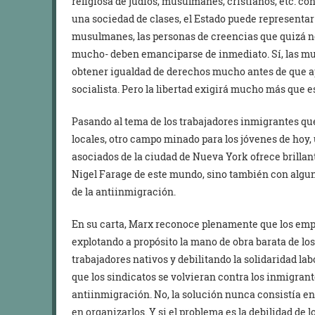
religiosa de judíos, musulmanes, cristianos, etc. con
una sociedad de clases, el Estado puede representar el
musulmanes, las personas de creencias que quizá n
mucho- deben emanciparse de inmediato. Sí, las mu
obtener igualdad de derechos mucho antes de que a
socialista. Pero la libertad exigirá mucho más que e
Pasando al tema de los trabajadores inmigrantes que 
locales, otro campo minado para los jóvenes de hoy,
asociados de la ciudad de Nueva York ofrece brillant
Nigel Farage de este mundo, sino también con algun
de la antiinmigración.
En su carta, Marx reconoce plenamente que los emp
explotando a propósito la mano de obra barata de lo
trabajadores nativos y debilitando la solidaridad l
que los sindicatos se volvieran contra los inmigran
antiinmigración. No, la solución nunca consistía en 
en organizarlos. Y si el problema es la debilidad de l