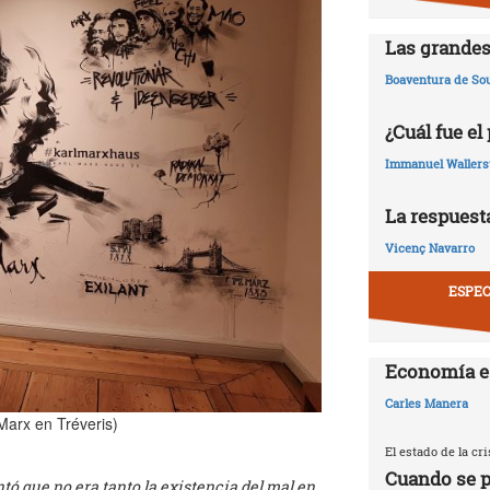
Las grandes
Boaventura de So
¿Cuál fue el
Immanuel Wallers
La respuesta
Vicenç Navarro
ESPEC
Economía e
Carles Manera
 Marx en Tréveris)
El estado de la c
Cuando se p
 que no era tanto la existencia del mal en