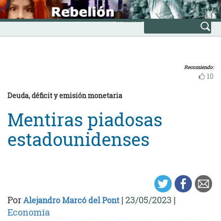
Skip
INICIO
to
Avanzada
content
Recomiendo:
10
Deuda, déficit y emisión monetaria
Mentiras piadosas
estadounidenses
Por
|
23/05/2023
|
Alejandro Marcó del Pont
Economía